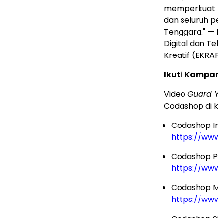
memperkuat k
dan seluruh p
Tenggara." — 
Digital dan T
Kreatif (EKRA
Ikuti Kampa
Video
Guard 
Codashop di 
Codashop In
https://www
Codashop Ph
https://ww
Codashop Ma
https://ww