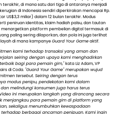
terakhir, di mana satu dari tiga di antaranya menjadi
kerugian di Indonesia sendiri diperkirakan mencapai Rp.
kitar US$3,3 miliar) dalam 12 bulan terakhir. Modus
ti peniruan identitas, klaim hadiah palsu, dan tautan
menargetkan platform pembelian digital termasuk di
yang paling sering dilaporkan, dan pola ini juga terlihat
wilayah di mana kampanye
Guard Your Game
aktif.
mitmen kami terhadap transaksi yang aman dan
erjalan seiring dengan upaya kami menghadirkan
erbaik bagi para pemain gim,"
kata Liz Adam, VP
airs di Coda.
"Guard Your Game" merupakan wujud
mitmen tersebut. Seiring dengan terus
ya modus penipu, pendekatan kami dalam
dan melindungi konsumen juga harus terus
 Video ini merupakan langkah yang dirancang secara
tuk menjangkau para pemain gim di platform yang
kan, sekaligus menumbuhkan kewaspadaan
n terhadap berbagai ancaman penipuan. Kami ingin