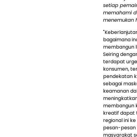
setiap pemain
memahami den
menemukan h
"Keberlanjuta
bagaimana ind
membangun lin
Seiring denga
terdapat urge
konsumen, te
pendekatan k
sebagai mask
keamanan dal
meningkatkan 
membangun ke
kreatif dapat
regional ini 
pesan-pesan 
masyarakat se