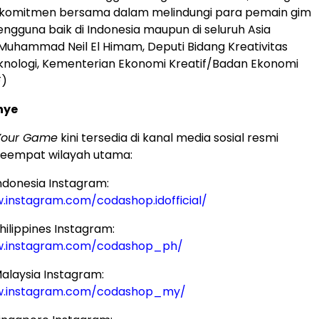
omitmen bersama dalam melindungi para pemain gim
engguna baik di Indonesia maupun di seluruh Asia
Muhammad Neil El Himam, Deputi Bidang Kreativitas
eknologi, Kementerian Ekonomi Kreatif/Badan Ekonomi
F)
nye
Your Game
kini tersedia di kanal media sosial resmi
keempat wilayah utama:
donesia Instagram:
.instagram.com/codashop.idofficial/
ilippines Instagram:
w.instagram.com/codashop_ph/
laysia Instagram:
w.instagram.com/codashop_my/