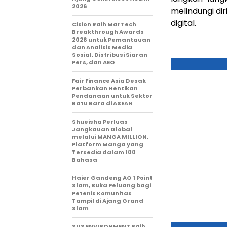
2026
melindungi di
digital.
Cision Raih MarTech
Breakthrough Awards
2026 untuk Pemantauan
dan Analisis Media
Sosial, Distribusi Siaran
Pers, dan AEO
Fair Finance Asia Desak
Perbankan Hentikan
Pendanaan untuk Sektor
Batu Bara di ASEAN
Shueisha Perluas
Jangkauan Global
melalui MANGA MILLION,
Platform Manga yang
Tersedia dalam 100
Bahasa
Haier Gandeng AO 1 Point
Slam, Buka Peluang bagi
Petenis Komunitas
Tampil di Ajang Grand
Slam
SUS ENVIRONMENT Raih