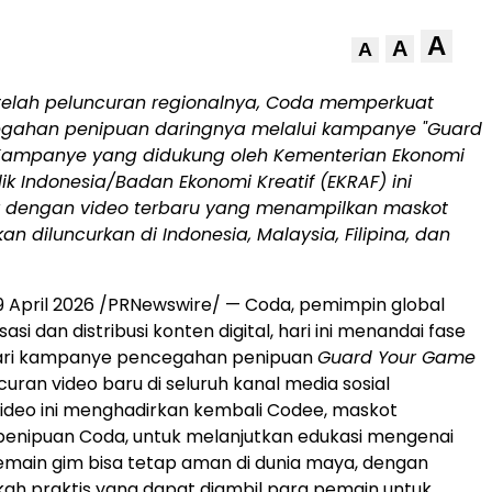
A
A
A
telah peluncuran regionalnya, Coda memperkuat
ncegahan penipuan daringnya melalui kampanye "Guard
Kampanye yang didukung oleh Kementerian Ekonomi
lik Indonesia/Badan Ekonomi Kreatif (EKRAF) ini
r dengan video terbaru yang menampilkan maskot
n diluncurkan di Indonesia, Malaysia, Filipina, dan
9 April 2026
/PRNewswire/ — Coda, pemimpin global
si dan distribusi konten digital, hari ini menandai fase
dari kampanye pencegahan penipuan
Guard Your Game
uran video baru di seluruh kanal media sosial
Video ini menghadirkan kembali Codee, maskot
enipuan Coda, untuk melanjutkan edukasi mengenai
main gim bisa tetap aman di dunia maya, dengan
ah praktis yang dapat diambil para pemain untuk