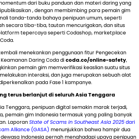
momentum dari buku panduan dan materi daring yang
ipublikasikan , dengan membimbing para pemain gim
ali tanda-tanda bahaya penipuan umum, seperti
iah secara tiba-tiba, tautan mencurigakan, dan situs
platform tepercaya seperti Codashop, marketplace
 Coda.
a kembali menekankan penggunaan fitur Pengecekan
 Keamanan Daring Coda di
coda.co/online-safety
,
nkan pemain gim memverifikasi keaslian suatu situs
elakukan interaksi, dan juga merupakan sebuah alat
diperkenalkan pada Fase 1 kampanye.
 terus berlanjut di seluruh Asia Tenggara
ia Tenggara, penipuan digital semakin marak terjadi,
, pemain gim Indonesia termasuk yang paling banyak
ran. Laporan
State of Scams in Southeast Asia 2025
dari
cam Alliance (GASA)
menunjukkan bahwa hampir dua
g dewasa Indonesia pernah menghadapi upaya penipuan