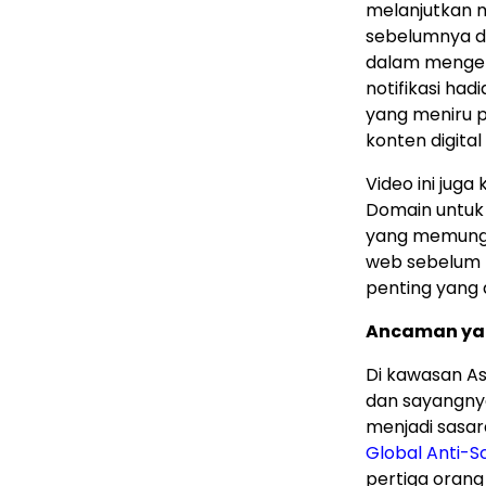
melanjutkan 
sebelumnya d
dalam mengen
notifikasi had
yang meniru 
konten digital
Video ini jug
Domain untuk
yang memungki
web sebelum m
penting yang 
Ancaman yang
Di kawasan As
dan sayangnya
menjadi sasa
Global Anti-S
pertiga oran