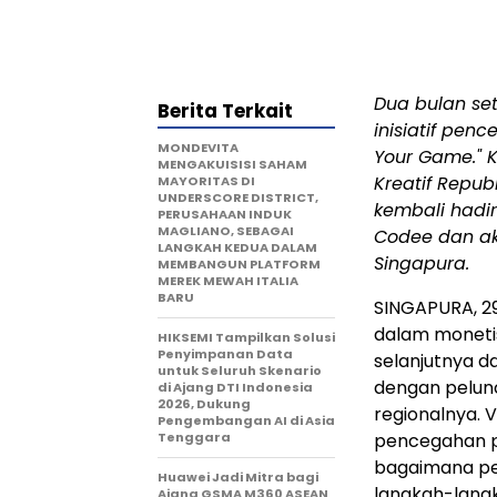
Dua bulan se
Berita Terkait
inisiatif pe
MONDEVITA
Your Game." 
MENGAKUISISI SAHAM
Kreatif Repub
MAYORITAS DI
UNDERSCORE DISTRICT,
kembali hadi
PERUSAHAAN INDUK
MAGLIANO, SEBAGAI
Codee dan aka
LANGKAH KEDUA DALAM
Singapura.
MEMBANGUN PLATFORM
MEREK MEWAH ITALIA
BARU
SINGAPURA
,
2
dalam monetisa
HIKSEMI Tampilkan Solusi
Penyimpanan Data
selanjutnya 
untuk Seluruh Skenario
dengan pelunc
di Ajang DTI Indonesia
2026, Dukung
regionalnya. 
Pengembangan AI di Asia
Tenggara
pencegahan p
bagaimana pe
Huawei Jadi Mitra bagi
langkah-langk
Ajang GSMA M360 ASEAN