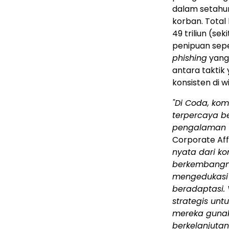
dalam setahun 
korban. Total 
49 triliun (se
penipuan seper
phishing
yang 
antara taktik 
konsisten di 
"Di Coda, ko
terpercaya b
pengalaman t
Corporate Aff
nyata dari ko
berkembangn
mengedukasi 
beradaptasi.
strategis un
mereka guna
berkelanjuta