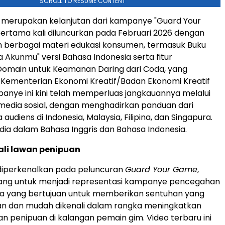
SCROLL TO RESUME CONTENT
i merupakan kelanjutan dari kampanye "Guard Your
rtama kali diluncurkan pada Februari 2026 dengan
 berbagai materi edukasi konsumen, termasuk Buku
 Akunmu" versi Bahasa Indonesia serta fitur
omain untuk Keamanan Daring dari Coda, yang
 Kementerian Ekonomi Kreatif/Badan Ekonomi Kreatif
anye ini kini telah memperluas jangkauannya melalui
media sosial, dengan menghadirkan panduan dari
udiens di Indonesia, Malaysia, Filipina, dan Singapura.
edia dalam Bahasa Inggris dan Bahasa Indonesia.
li lawan penipuan
 diperkenalkan pada peluncuran
Guard Your Game
,
ang untuk menjadi representasi kampanye pencegahan
a yang bertujuan untuk memberikan sentuhan yang
 dan mudah dikenali dalam rangka meningkatkan
n penipuan di kalangan pemain gim. Video terbaru ini