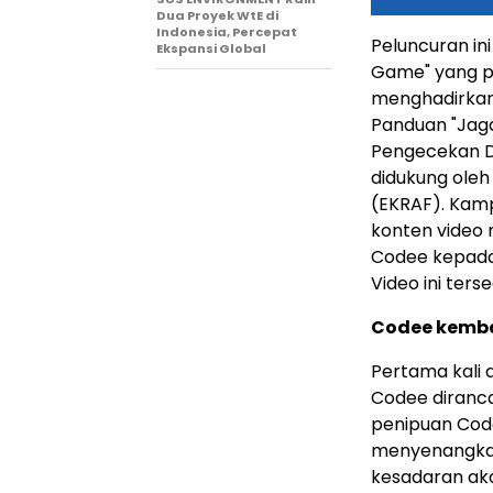
Dua Proyek WtE di
Indonesia, Percepat
Peluncuran in
Ekspansi Global
Game" yang pe
menghadirkan
Panduan "Jaga
Pengecekan D
didukung oleh
(EKRAF). Kamp
konten video 
Codee kepada a
Video ini ters
Codee kemba
Pertama kali
Codee diranc
penipuan Cod
menyenangkan
kesadaran aka