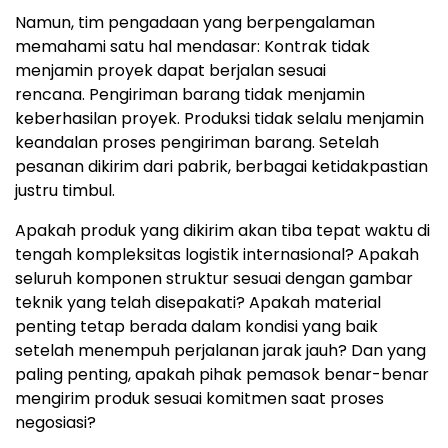
Namun, tim pengadaan yang berpengalaman
memahami satu hal mendas
ar: K
ontrak tidak
menjamin proyek dapat berjalan sesuai
rencana.
P
engiriman barang tidak menjamin
keberhasilan proye
k. P
roduksi tidak selalu menjamin
keandalan proses pengiriman baran
g. S
etelah
pesanan dikirim dari pabrik, berbagai ketidakpastian
justru timbul.
Apakah produk yang dikirim akan tiba tepat waktu di
tengah kompleksitas logistik internasion
al?
Apakah
seluruh komponen struktur sesuai dengan gambar
teknik yang telah disepakati?
Ap
akah material
penting tetap berada dalam kondisi yang baik
setelah menempuh perjalanan jarak jauh
? Dan
yang
paling penting, apakah pihak pemasok benar-benar
mengirim produk sesuai komitmen saat proses
negosiasi?