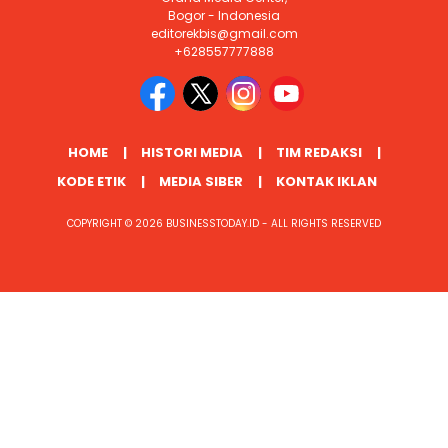
Bogor - Indonesia
editorekbis@gmail.com
+628557777888
HOME
HISTORI MEDIA
TIM REDAKSI
KODE ETIK
MEDIA SIBER
KONTAK IKLAN
COPYRIGHT © 2026 BUSINESSTODAY.ID - ALL RIGHTS RESERVED