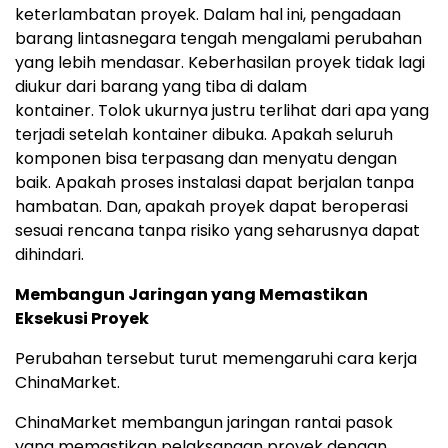
keterlambatan proyek
.
Dalam hal ini, pengadaan
barang lintasnegara tengah mengalami perubahan
yang lebih mendasar.
Keberhasilan proyek tidak lagi
diukur dari barang yang tiba di dalam
kontainer
.
Tolok ukurnya justru terlihat dari apa yang
terjadi setelah kontainer dibuk
a.
Apakah seluruh
komponen bisa terpasang dan menyatu dengan
ba
ik.
Apakah proses instalasi dapat berjalan tanpa
hambata
n.
Dan, apakah proyek dapat beroperasi
sesuai rencana tanpa risiko yang seharusnya dapat
dihindari.
Membangun Jaringan yang Memastikan
Eksekusi Proyek
Perubahan tersebut turut memengaruhi cara kerja
ChinaMarket.
ChinaMarket membangun jaringan rantai pasok
yang memastikan pelaksanaan proyek dengan