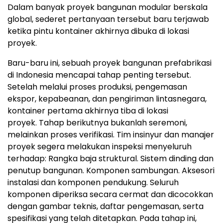
Dalam banyak proyek bangunan modular berskala
global, sederet pertanyaan tersebut baru terjawab
ketika pintu kontainer akhirnya dibuka di lokasi
proyek.
Baru-baru ini, sebuah proyek bangunan prefabrikasi
di Indonesia mencapai tahap penting terseb
ut.
Setelah melalui proses produksi, pengemasan
ekspor, kepabeanan, dan pengiriman lintasnegara,
kontainer pertama akhirnya tiba di lokasi
proyek
. Ta
hap berikutnya bukanlah seremoni,
melainkan proses verifika
si. Ti
m insinyur dan manajer
proyek segera melakukan inspeksi menyeluruh
terhadap
:
Rangka baja struktural
.
Sistem dinding dan
penutup bangunan
.
Komponen sambunga
n.
Aksesori
instalasi dan komponen pendukung
.
S
eluruh
komponen diperiksa secara cermat dan dicocokkan
dengan gambar teknis, daftar pengemasan, serta
spesifikasi yang telah ditetapkan
.
Pada tahap ini,