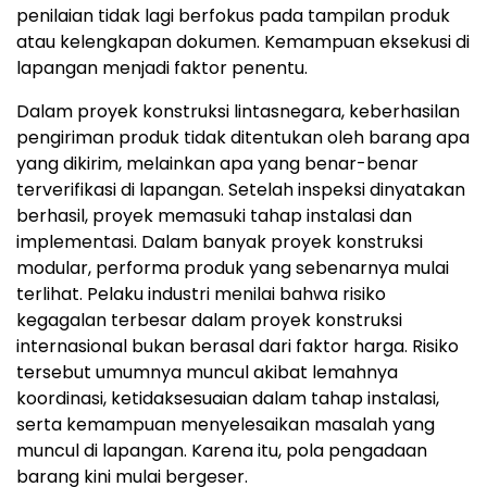
penilaian tidak lagi berfokus pada tampilan produk
atau kelengkapan dokumen. Kemampuan eksekusi di
lapangan menjadi faktor penentu.
Dalam proyek konstruksi lintasnegara, keberhasilan
pengiriman produk tidak ditentukan oleh barang apa
yang dikirim, melainkan apa yang benar-benar
terverifikasi di lapanga
n.
Setelah inspeksi dinyatakan
berhasil, proyek memasuki tahap instalasi dan
implementas
i.
Dalam banyak proyek konstruksi
modular, performa produk yang sebenarnya mulai
terlih
at. P
elaku industri menilai bahwa risiko
kegagalan terbesar dalam proyek konstruksi
internasional bukan berasal dari faktor harg
a.
Risiko
tersebut umumnya muncul akibat lemahnya
koordinasi, ketidaksesuaian dalam tahap instalasi,
serta kemampuan menyelesaikan masalah yang
muncul di lapanga
n.
Karena itu, pola pengadaan
barang kini mulai bergese
r.