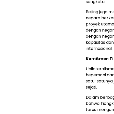
sengketa.
Beijing
juga m
negara berkem
proyek utam
dengan negar
dengan negar
kapasitas da
internasional.
Komitmen Ti
Unilateralism
hegemoni dan 
satu-satunya 
sejati.
Dalam berbag
bahwa Tiongko
terus mengam