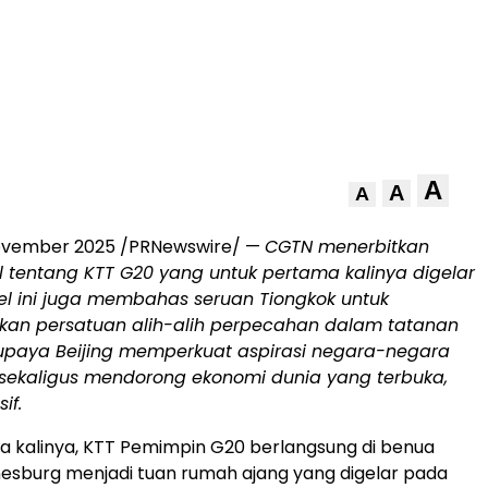
A
A
A
ovember 2025
/PRNewswire/ —
CGTN menerbitkan
l tentang KTT G20 yang untuk pertama kalinya digelar
tikel ini juga membahas seruan Tiongkok untuk
n persatuan alih-alih perpecahan dalam tatanan
 upaya
Beijing
memperkuat aspirasi negara-negara
ekaligus mendorong ekonomi dunia yang terbuka,
if.
 kalinya, KTT Pemimpin G20 berlangsung di benua
esburg
menjadi tuan rumah ajang yang digelar pada