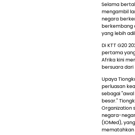
Selama bertah
mengambil la
negara berke
berkembang d
yang lebih adil
Di KTT G20 20
pertama yan
Afrika kini m
bersuara dari 
Upaya Tiongk
perluasan kea
sebagai "awal
besar." Tiong
Organization
negara-negara
(IOMed), yang 
mematahkan d