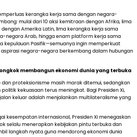
emperluas kerangka kerja sama dengan negara-
bang: mulai dari 10 aksi kemitraan dengan Afrika, lima
a dengan
Amerika Latin
, lima kerangka kerja sama
a-negara Arab, hingga enam platform kerja sama
a kepulauan Pasifik—semuanya ingin memperkuat
n aspirasi negara-negara berkembang dalam hubungan
ongkok membangun ekonomi dunia yang terbuka
e dan proteksionisme masih marak ditemui, sedangkan
politik kekuasaan terus meningkat. Bagi Presiden Xi,
jalan keluar adalah menjalankan multilateralisme yang
ai kesempatan internasional, Presiden Xi menegaskan
k selalu menerapkan kebijakan pintu terbuka dan
bil langkah nyata guna mendorong ekonomi dunia