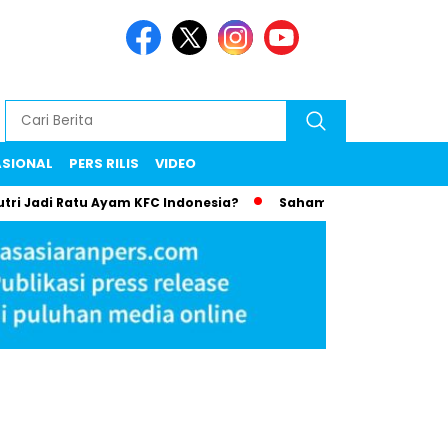
ASIONAL
PERS RILIS
VIDEO
utri Jadi Ratu Ayam KFC Indonesia?
Saham Bayan Resources 