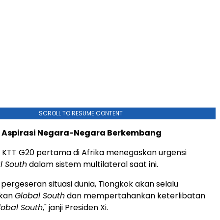
SCROLL TO RESUME CONTENT
Aspirasi Negara-Negara Berkembang
, KTT G20 pertama di Afrika menegaskan urgensi
l South
dalam sistem multilateral saat ini.
 pergeseran situasi dunia, Tiongkok akan selalu
skan
Global South
dan mempertahankan keterlibatan
lobal South
," janji Presiden Xi.