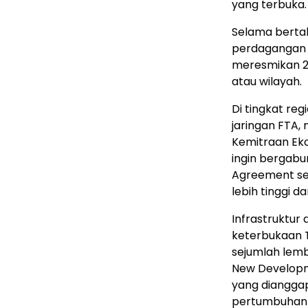
yang terbuka.
Selama berta
perdagangan b
meresmikan 2
atau wilayah.
Di tingkat re
jaringan FTA
Kemitraan Eko
ingin bergabu
Agreement se
lebih tinggi d
Infrastruktur 
keterbukaan T
sejumlah lemb
New Develop
yang diangga
pertumbuhan 