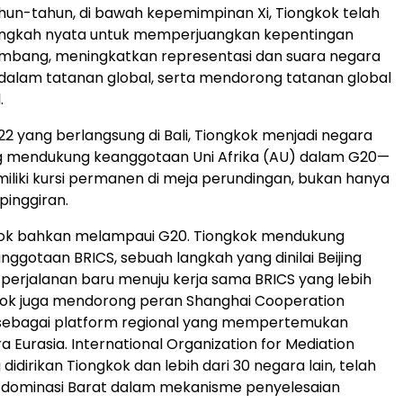
un-tahun, di bawah kepemimpinan Xi, Tiongkok telah
ngkah nyata untuk memperjuangkan kepentingan
mbang, meningkatkan representasi dan suara negara
alam tatanan global, serta mendorong tatanan global
.
22 yang berlangsung di
Bali
, Tiongkok menjadi negara
g mendukung keanggotaan
Uni Afrika
(AU) dalam G20—
emiliki kursi permanen di meja perundingan, bukan hanya
pinggiran.
ok bahkan melampaui G20. Tiongkok mendukung
nggotaan BRICS, sebuah langkah yang dinilai
Beijing
 perjalanan baru menuju kerja sama BRICS yang lebih
kok juga mendorong peran Shanghai Cooperation
 sebagai platform regional yang mempertemukan
 Eurasia. International Organization for Mediation
didirikan Tiongkok dan lebih dari 30 negara lain, telah
ominasi Barat dalam mekanisme penyelesaian