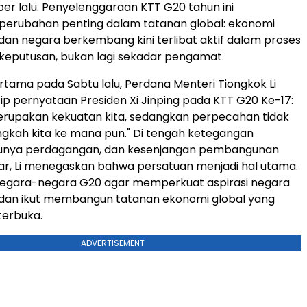
r lalu. Penyelenggaraan KTT G20 tahun ini
erubahan penting dalam tatanan global: ekonomi
n negara berkembang kini terlibat aktif dalam proses
keputusan, bukan lagi sekadar pengamat.
rtama pada Sabtu lalu, Perdana Menteri Tiongkok Li
p pernyataan Presiden Xi Jinping pada KTT G20 Ke-17:
merupakan kekuatan kita, sedangkan perpecahan tidak
kah kita ke mana pun." Di tengah ketegangan
lesunya perdagangan, dan kesenjangan pembangunan
ar, Li menegaskan bahwa persatuan menjadi hal utama.
negara-negara G20 agar memperkuat aspirasi negara
an ikut membangun tatanan ekonomi global yang
 terbuka.
ADVERTISEMENT