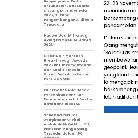
Penyimpanan Data
22–23 Novembe
untuk Seluruh Skenario
menandakan p
di Ajang DTI Indonesia
2026, Dukung
berkembang da
Pengembangan AI di Asia
Tenggara
pengambilan 
Huawei Jadi Mitra bagi
Dalam sesi pe
Ajang GSMA M360 ASEAN
Qiang menguti
2026
"Solidaritas 
Cision Raih MarTech
membawa lang
Breakthrough Awards
2026 untuk Pemantauan
geopolitik, 
dan Analisis Media
yang kian bes
Sosial, Distribusi Siaran
Pers, dan AEO
Ia mengajak 
berkembang d
Fair Finance Asia Desak
Perbankan Hentikan
lebih adil dan
Pendanaan untuk Sektor
Batu Bara di ASEAN
Shueisha Perluas
Jangkauan Global
melalui MANGA MILLION,
Platform Manga yang
Tersedia dalam 100
Bahasa