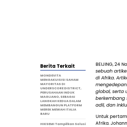
BEIJING
,
24 N
Berita Terkait
sebuah artike
MONDEVITA
di Afrika. Ar
MENGAKUISISI SAHAM
mengedepanka
MAYORITAS DI
UNDERSCORE DISTRICT,
global, serta
PERUSAHAAN INDUK
MAGLIANO, SEBAGAI
berkembang s
LANGKAH KEDUA DALAM
adil, dan inklus
MEMBANGUN PLATFORM
MEREK MEWAH ITALIA
BARU
Untuk pertama
Afrika.
Johann
HIKSEMI Tampilkan Solusi