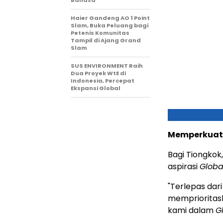
Haier Gandeng AO 1 Point
Slam, Buka Peluang bagi
Petenis Komunitas
Tampil di Ajang Grand
Slam
SUS ENVIRONMENT Raih
Dua Proyek WtE di
Indonesia, Percepat
Ekspansi Global
Memperkuat 
Bagi Tiongkok
aspirasi
Globa
"Terlepas dari
mempriorita
kami dalam
G