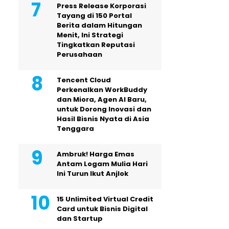
Press Release Korporasi
Tayang di 150 Portal
Berita dalam Hitungan
Menit, Ini Strategi
Tingkatkan Reputasi
Perusahaan
Tencent Cloud
Perkenalkan WorkBuddy
dan Miora, Agen AI Baru,
untuk Dorong Inovasi dan
Hasil Bisnis Nyata di Asia
Tenggara
Ambruk! Harga Emas
Antam Logam Mulia Hari
Ini Turun Ikut Anjlok
15 Unlimited Virtual Credit
Card untuk Bisnis Digital
dan Startup