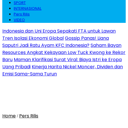
SPORT
INTERNASIONAL
Pers Rilis
VIDEO
Indonesia dan Uni Eropa Sepakati FTA untuk Lawan
Tren Isolasi Ekonomi Global
Gossip Panas! Liana
Saputri Jadi Ratu Ayam KFC Indonesia?
Saham Bayan
Resources Angkat Kekayaan Low Tuck Kwong ke Rekor
Baru
Maman Klarifikasi Surat Viral: Biaya Istri ke Eropa
Uang Pribadi
Kinerja Harita Nickel Moncer, Dividen dan
Emisi Sama-Sama Turun
Home
Pers Rilis
/