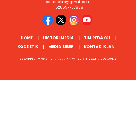
editorekbis@gmail.com
+628557777888
HOME
HISTORI MEDIA
TIM REDAKSI
KODE ETIK
MEDIA SIBER
KONTAK IKLAN
COPYRIGHT © 2026 BUSINESSTODAY.ID - ALL RIGHTS RESERVED