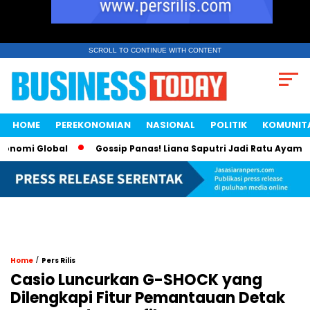
SCROLL TO CONTINUE WITH CONTENT
HOME
PEREKONOMIAN
NASIONAL
POLITIK
KOMUNIT
omi Global
Gossip Panas! Liana Saputri Jadi Ratu Ayam KFC 
/
Home
Pers Rilis
Casio Luncurkan G-SHOCK yang
Dilengkapi Fitur Pemantauan Detak