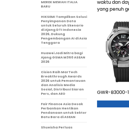
waktu dan da
MEREK MEWAH ITALIA
BARU
yang penuh g
HIKSEMI Tampilkan Solusi
Penyimpanan Data
untuk Seluruh Skenario
di Ajang DTI Indonesia
2026, Dukung
Pengembangan AI di Asia
Tenggara
Huawei Jadi Mitra bagi
Ajang GSMA M360 ASEAN
2026
Cision Raih MarTech
Breakthrough Awards
2026 untuk Pemantauan
dan Analisis Media
Sosial, Distribusi Siaran
GWR-B3000-
Pers, dan AEO
Fair Finance Asia Desak
Perbankan Hentikan
Pendanaan untuk Sektor
Batu Bara di ASEAN
Shueisha Perluas