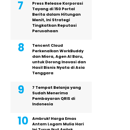
Press Release Korporasi
Tayang di 150 Portal
Berita dalam Hitungan
Menit, Ini Strategi
Tingkatkan Reputasi
Perusahaan
Tencent Cloud
Perkenalkan WorkBuddy
dan Miora, Agen AI Baru,
untuk Dorong Inovasi dan
Hasil Bisnis Nyata di Asia
Tenggara
7 Tempat Belanja yang
Sudah Menerima
Pembayaran QRIS di
Indonesia
Ambruk! Harga Emas
Antam Logam Mulia Hari
Ini Turun Ikut Anjlok