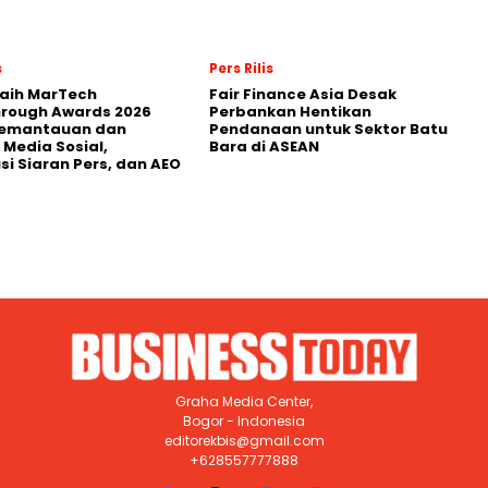
s
Pers Rilis
Raih MarTech
Fair Finance Asia Desak
hrough Awards 2026
Perbankan Hentikan
Pemantauan dan
Pendanaan untuk Sektor Batu
 Media Sosial,
Bara di ASEAN
usi Siaran Pers, dan AEO
Graha Media Center,
Bogor - Indonesia
editorekbis@gmail.com
+628557777888