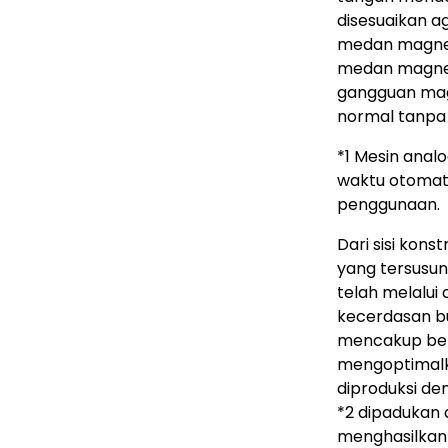
disesuaikan ag
medan magnet
medan magnet 
gangguan mag
normal tanpa 
*1 Mesin anal
waktu otomati
penggunaan.
Dari sisi kons
yang tersusun
telah melalui
kecerdasan bu
mencakup bent
mengoptimalk
diproduksi de
*2
dipadukan 
menghasilkan