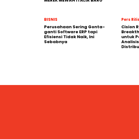
MEREK MEWAH ITALIA BARU
BISNIS
Pers Rili
Perusahaan Sering Gonta-
Cision 
ganti Software ERP tapi
Breakt
Efisiensi Tidak Naik, Ini
untuk 
Sebabnya
Analisis
Distrib