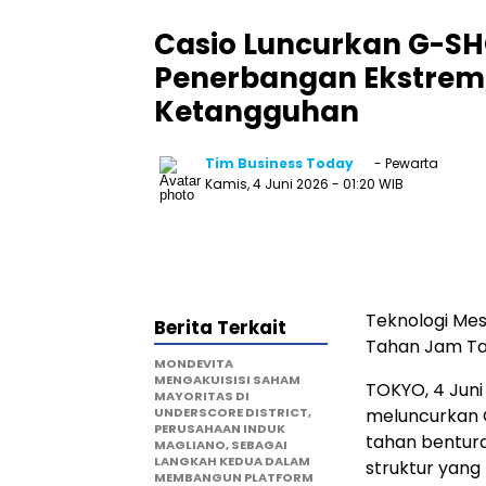
Casio Luncurkan G-SH
Penerbangan Ekstrem,
Ketangguhan
Tim Business Today
- Pewarta
Kamis, 4 Juni 2026
- 01:20 WIB
Teknologi Mes
Berita Terkait
Tahan Jam T
MONDEVITA
MENGAKUISISI SAHAM
TOKYO, 4 Juni
MAYORITAS DI
UNDERSCORE DISTRICT,
meluncurkan 
PERUSAHAAN INDUK
tahan bentur
MAGLIANO, SEBAGAI
LANGKAH KEDUA DALAM
struktur yan
MEMBANGUN PLATFORM