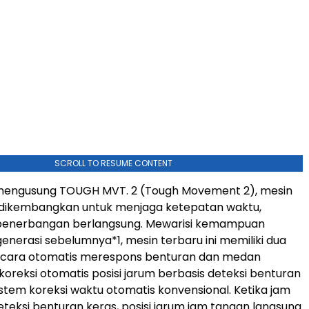
SCROLL TO RESUME CONTENT
ngusung TOUGH MVT. 2 (Tough Movement 2), mesin
 dikembangkan untuk menjaga ketepatan waktu,
penerbangan berlangsung. Mewarisi kemampuan
enerasi sebelumnya
*1
, mesin terbaru ini memiliki dua
secara otomatis merespons benturan dan medan
koreksi otomatis posisi jarum berbasis deteksi benturan
stem koreksi waktu otomatis konvensional. Ketika jam
eksi benturan keras, posisi jarum jam tangan langsung