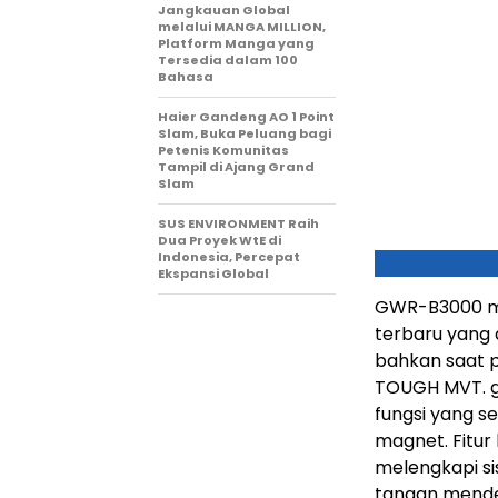
Jangkauan Global
melalui MANGA MILLION,
Platform Manga yang
Tersedia dalam 100
Bahasa
Haier Gandeng AO 1 Point
Slam, Buka Peluang bagi
Petenis Komunitas
Tampil di Ajang Grand
Slam
SUS ENVIRONMENT Raih
Dua Proyek WtE di
Indonesia, Percepat
Ekspansi Global
GWR-B3000 me
terbaru yang
bahkan saat 
TOUGH MVT. g
fungsi yang 
magnet. Fitur 
melengkapi si
tangan mendet