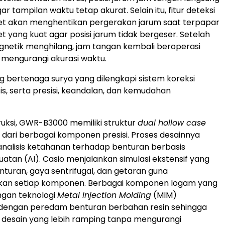
ar tampilan waktu tetap akurat. Selain itu, fitur deteksi
 akan menghentikan pergerakan jarum saat terpapar
yang kuat agar posisi jarum tidak bergeser. Setelah
netik menghilang, jam tangan kembali beroperasi
mengurangi akurasi waktu.
og bertenaga surya yang dilengkapi sistem koreksi
s, serta presisi, keandalan, dan kemudahan
truksi, GWR-B3000 memiliki struktur
dual hollow case
 dari berbagai komponen presisi. Proses desainnya
 analisis ketahanan terhadap benturan berbasis
atan (AI). Casio menjalankan simulasi ekstensif yang
uran, gaya sentrifugal, dan getaran guna
an setiap komponen. Berbagai komponen logam yang
ngan teknologi
Metal Injection Molding
(MIM)
dengan peredam benturan berbahan resin sehingga
 desain yang lebih ramping tanpa mengurangi