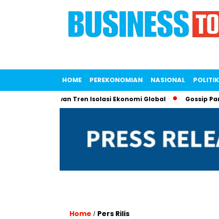
HOME
PEREKONOMIAN
NASIONAL
POLITIK
TA untuk Lawan Tren Isolasi Ekonomi Global
Gossip Panas! Li
Home
Pers Rilis
/