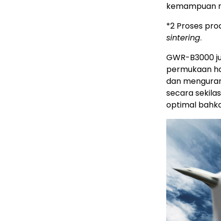
kemampuan m
*2 Proses pr
sintering
.
GWR-B3000 j
permukaan ha
dan mengurang
secara sekila
optimal bahka