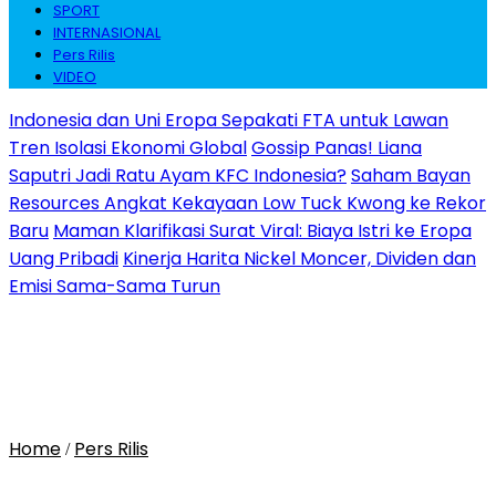
SPORT
INTERNASIONAL
Pers Rilis
VIDEO
Indonesia dan Uni Eropa Sepakati FTA untuk Lawan
Tren Isolasi Ekonomi Global
Gossip Panas! Liana
Saputri Jadi Ratu Ayam KFC Indonesia?
Saham Bayan
Resources Angkat Kekayaan Low Tuck Kwong ke Rekor
Baru
Maman Klarifikasi Surat Viral: Biaya Istri ke Eropa
Uang Pribadi
Kinerja Harita Nickel Moncer, Dividen dan
Emisi Sama-Sama Turun
Home
Pers Rilis
/