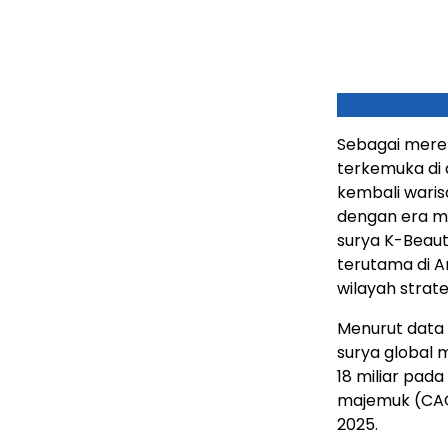
Sebagai merek
terkemuka di 
kembali waris
dengan era mo
surya K-Beaut
terutama di A
wilayah strate
Menurut data 
surya global 
18 miliar pad
majemuk (CAG
2025.