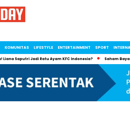
KOMUNITAS
LIFESTYLE
ENTERTAINMENT
SPORT
INTERN
 Saputri Jadi Ratu Ayam KFC Indonesia?
Saham Bayan Resour