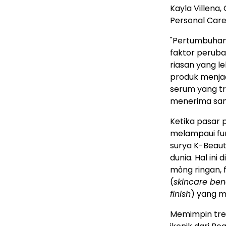
Kayla Villena
Personal Care
"Pertumbuhan 
faktor peruba
riasan yang le
produk menjad
serum yang tr
menerima samb
Ketika pasar 
melampaui fun
surya K-Beaut
dunia. Hal in
mỏng ringan, 
(
skincare bene
finish
) yang m
Memimpin tren