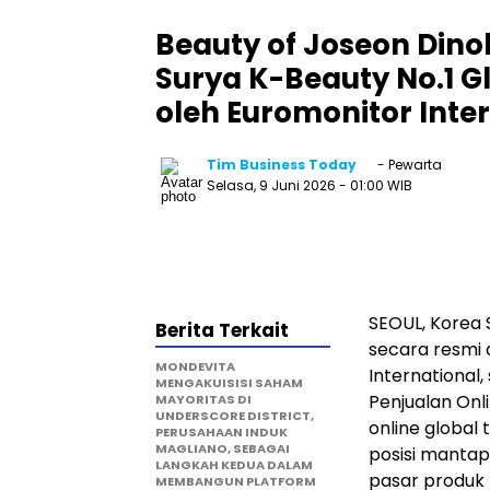
Beauty of Joseon Dino
Surya K-Beauty No.1 G
oleh Euromonitor Inte
Tim Business Today
- Pewarta
Selasa, 9 Juni 2026
- 01:00 WIB
SEOUL, Korea 
Berita Terkait
secara resmi 
MONDEVITA
International
MENGAKUISISI SAHAM
Penjualan Onli
MAYORITAS DI
UNDERSCORE DISTRICT,
online global
PERUSAHAAN INDUK
MAGLIANO, SEBAGAI
posisi mantap
LANGKAH KEDUA DALAM
pasar produk 
MEMBANGUN PLATFORM