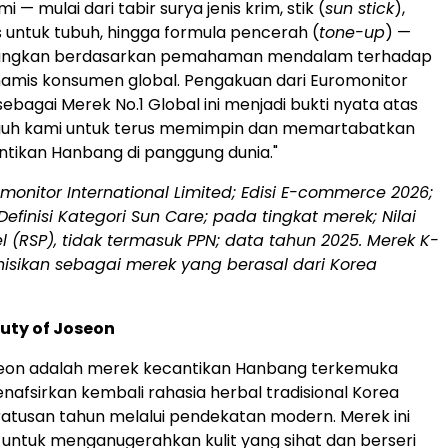
i — mulai dari tabir surya jenis krim, stik (
sun stick
),
 untuk tubuh, hingga formula pencerah (
tone-up
) —
angkan berdasarkan pemahaman mendalam terhadap
amis konsumen global. Pengakuan dari Euromonitor
sebagai Merek No.1 Global ini menjadi bukti nyata atas
uh kami untuk terus memimpin dan memartabatkan
ntikan Hanbang di panggung dunia."
monitor International Limited; Edisi E-commerce 2026;
efinisi Kategori Sun Care; pada tingkat merek; Nilai
el (RSP), tidak termasuk PPN; data tahun 2025. Merek K-
nisikan sebagai merek yang berasal dari Korea
uty of Joseon
seon adalah merek kecantikan Hanbang terkemuka
nafsirkan kembali rahasia herbal tradisional Korea
ratusan tahun melalui pendekatan modern. Merek ini
ntuk menganugerahkan kulit yang sihat dan berseri