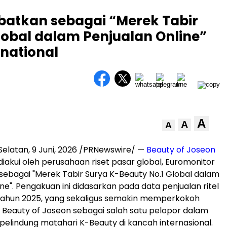
batkan sebagai “Merek Tabir
lobal dalam Penjualan Online”
rnational
A
A
A
Selatan
,
9 Juni, 2026
/PRNewswire/ —
Beauty of Joseon
diakui oleh perusahaan riset pasar global, Euromonitor
, sebagai "Merek Tabir Surya K-Beauty No.1 Global dalam
ne". Pengakuan ini didasarkan pada data penjualan ritel
 tahun 2025, yang sekaligus semakin memperkokoh
 Beauty of Joseon sebagai salah satu pelopor dalam
pelindung matahari K-Beauty di kancah internasional.