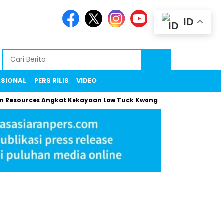
ID
ASIONAL
PERS RILIS
VIDEO
ces Angkat Kekayaan Low Tuck Kwong ke Rekor Baru
Maman 