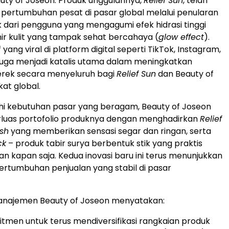
eauty of Joseon. Produk unggulannya,
Relief Sun
, telah
pertumbuhan pesat di pasar global melalui penularan
k dari pengguna yang mengagumi efek hidrasi tinggi
khir kulit yang tampak sehat bercahaya (
glow effect
).
 yang viral di platform digital seperti TikTok, Instagram,
juga menjadi katalis utama dalam meningkatkan
rek secara menyeluruh bagi
Relief Sun
dan Beauty of
kat global.
i kebutuhan pasar yang beragam, Beauty of Joseon
luas portofolio produknya dengan menghadirkan
Relief
sh
yang memberikan sensasi segar dan ringan, serta
ck
– produk tabir surya berbentuk stik yang praktis
an kapan saja. Kedua inovasi baru ini terus menunjukkan
tumbuhan penjualan yang stabil di pasar
anajemen Beauty of Joseon menyatakan:
tmen untuk terus mendiversifikasi rangkaian produk