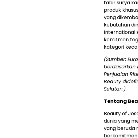
tabir surya kam
produk khusus
yang dikemb
kebutuhan din
International 
komitmen teg
kategori keca
(Sumber: Euro
berdasarkan D
Penjualan Rit
Beauty didefi
Selatan.)
Tentang Bea
Beauty of Jo
dunia yang me
yang berusia 
berkomitmen u