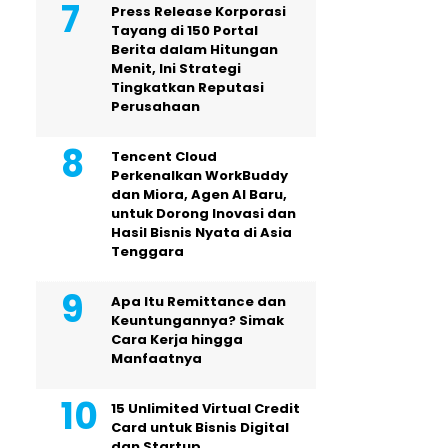
Press Release Korporasi
Tayang di 150 Portal
Berita dalam Hitungan
Menit, Ini Strategi
Tingkatkan Reputasi
Perusahaan
Tencent Cloud
Perkenalkan WorkBuddy
dan Miora, Agen AI Baru,
untuk Dorong Inovasi dan
Hasil Bisnis Nyata di Asia
Tenggara
Apa Itu Remittance dan
Keuntungannya? Simak
Cara Kerja hingga
Manfaatnya
15 Unlimited Virtual Credit
Card untuk Bisnis Digital
dan Startup