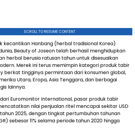
SCROLL TO RESUME CONTENT
 kecantikan Hanbang (herbal tradisional Korea)
dunia, Beauty of Joseon telah berhasil menghidupkan
an herbal berusia ratusan tahun untuk disesuaikan
dern. Merek ini terus memimpin kategori produk tabir
y berkat tingginya permintaan dari konsumen global,
merika Utara, Eropa, Asia Tenggara, dan berbagai
gis lainnya.
dari Euromonitor International, pasar produk tabir
mencatatkan nilai penjualan ritel mencapai sekitar USD
a tahun 2025, dengan tingkat pertumbuhan tahunan
R) sebesar 11% selama periode tahun 2020 hingga