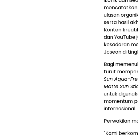
ikonik dari B
mencatatkan 
ulasan organi
serta hasil a
Konten kreatif
dan YouTube 
kesadaran me
Joseon di ting
Bagi memenuh
turut memper
Sun Aqua-Fre
Matte Sun Sti
untuk digunak
momentum per
internasional.
Perwakilan m
"Kami berkomi