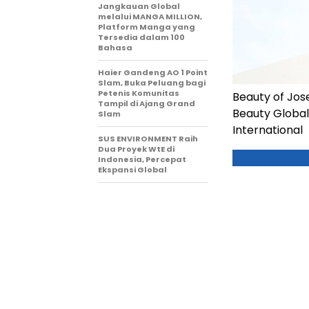
Jangkauan Global
melalui MANGA MILLION,
Platform Manga yang
Tersedia dalam 100
Bahasa
Haier Gandeng AO 1 Point
Slam, Buka Peluang bagi
Petenis Komunitas
Beauty of Jos
Tampil di Ajang Grand
Beauty Global
Slam
International
SUS ENVIRONMENT Raih
Dua Proyek WtE di
Indonesia, Percepat
Ekspansi Global