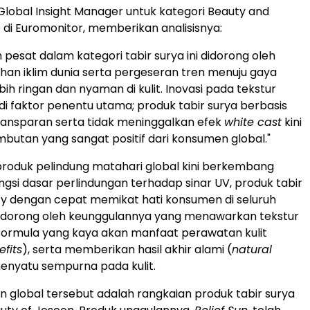
, Global Insight Manager untuk kategori Beauty and
 di Euromonitor, memberikan analisisnya:
pesat dalam kategori tabir surya ini didorong oleh
han iklim dunia serta pergeseran tren menuju gaya
bih ringan dan nyaman di kulit. Inovasi pada tekstur
i faktor penentu utama; produk tabir surya berbasis
ansparan serta tidak meninggalkan efek
white cast
kini
utan yang sangat positif dari konsumen global."
produk pelindung matahari global kini berkembang
gsi dasar perlindungan terhadap sinar UV, produk tabir
y dengan cepat memikat hati konsumen di seluruh
i didorong oleh keunggulannya yang menawarkan tekstur
formula yang kaya akan manfaat perawatan kulit
fits
), serta memberikan hasil akhir alami (
natural
enyatu sempurna pada kulit.
 global tersebut adalah rangkaian produk tabir surya