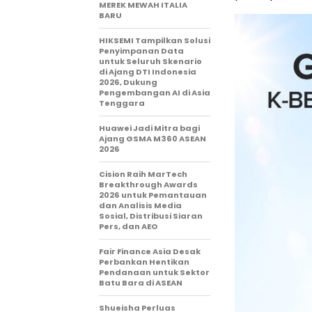
MEREK MEWAH ITALIA
BARU
HIKSEMI Tampilkan Solusi
Penyimpanan Data
untuk Seluruh Skenario
di Ajang DTI Indonesia
2026, Dukung
Pengembangan AI di Asia
Tenggara
Huawei Jadi Mitra bagi
Ajang GSMA M360 ASEAN
2026
Cision Raih MarTech
Breakthrough Awards
2026 untuk Pemantauan
dan Analisis Media
Sosial, Distribusi Siaran
Pers, dan AEO
Fair Finance Asia Desak
Perbankan Hentikan
Pendanaan untuk Sektor
Batu Bara di ASEAN
Shueisha Perluas