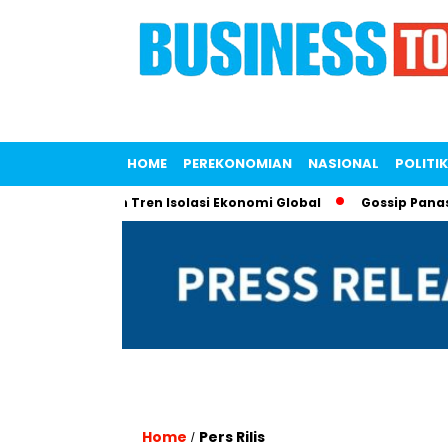
HOME
PEREKONOMIAN
NASIONAL
POLITIK
ntuk Lawan Tren Isolasi Ekonomi Global
Gossip Panas! Liana
Home
Pers Rilis
/