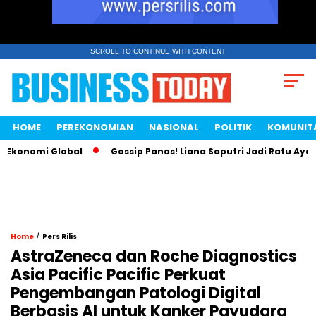
SCROLL TO CONTINUE WITH CONTENT
HOME
PEREKONOMIAN
NASIONAL
POLITIK
KOMUNIT
onomi Global
Gossip Panas! Liana Saputri Jadi Ratu Ayam KFC
/
Home
Pers Rilis
AstraZeneca dan Roche Diagnostics
Asia Pacific Pacific Perkuat
Pengembangan Patologi Digital
Berbasis AI untuk Kanker Payudara