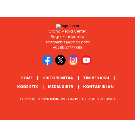
Graha Media Center,
Bogor - Indonesia
editorekbis@gmail.com
+628557777888
HOME
HISTORI MEDIA
TIM REDAKSI
KODE ETIK
MEDIA SIBER
KONTAK IKLAN
COPYRIGHT © 2026 BUSINESSTODAY.ID - ALL RIGHTS RESERVED