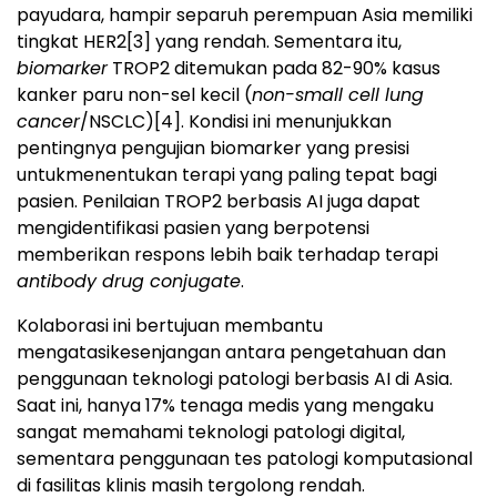
payudara, hampir separuh perempuan Asia memiliki
tingkat HER2
[3]
yang rendah. Sementara itu,
biomarker
TROP2 ditemukan pada 82-90% kasus
kanker paru non-sel kecil (
non-small cell lung
cancer
/NSCLC)
[4]
. Kondisi ini menunjukkan
pentingnya pengujian biomarker yang presisi
untukmenentukan terapi yang paling tepat bagi
pasien. Penilaian TROP2 berbasis AI juga dapat
mengidentifikasi pasien yang berpotensi
memberikan respons lebih baik terhadap terapi
antibody drug conjugate
.
Kolaborasi ini bertujuan membantu
mengatasikesenjangan antara pengetahuan dan
penggunaan teknologi patologi berbasis AI di Asia.
Saat ini, hanya 17% tenaga medis yang mengaku
sangat memahami teknologi patologi digital,
sementara penggunaan tes patologi komputasional
di fasilitas klinis masih tergolong rendah.