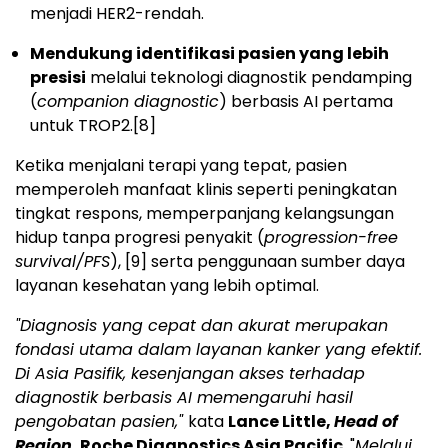
menjadi HER2-rendah.
Mendukung identifikasi pasien yang lebih
presisi
melalui teknologi diagnostik pendamping
(
companion diagnostic
) berbasis AI pertama
untuk TROP2.
[8]
Ketika menjalani terapi yang tepat, pasien
memperoleh manfaat klinis seperti peningkatan
tingkat respons, memperpanjang kelangsungan
hidup tanpa progresi penyakit (
progression-free
survival/PFS
),
[9]
serta penggunaan sumber daya
layanan kesehatan yang lebih optimal.
"Diagnosis yang cepat dan akurat merupakan
fondasi utama dalam layanan kanker yang efektif.
Di Asia Pasifik, kesenjangan akses terhadap
diagnostik berbasis AI memengaruhi hasil
pengobatan pasien,"
kata
Lance Little,
Head of
Region
, Roche Diagnostics Asia Pacific.
"
Melalui