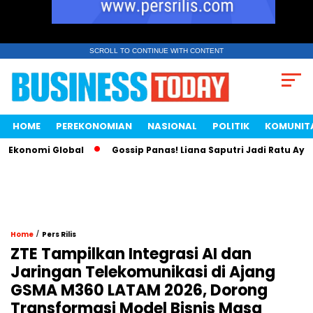
SCROLL TO CONTINUE WITH CONTENT
HOME
PEREKONOMIAN
NASIONAL
POLITIK
KOMUNIT
konomi Global
Gossip Panas! Liana Saputri Jadi Ratu Ayam K
/
Home
Pers Rilis
ZTE Tampilkan Integrasi AI dan
Jaringan Telekomunikasi di Ajang
GSMA M360 LATAM 2026, Dorong
Transformasi Model Bisnis Masa