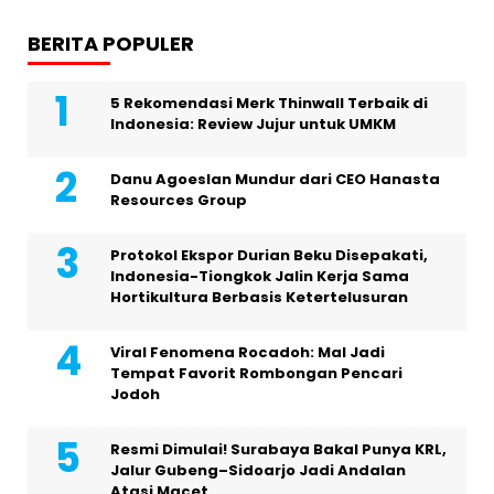
BERITA POPULER
5 Rekomendasi Merk Thinwall Terbaik di
Indonesia: Review Jujur untuk UMKM
Danu Agoeslan Mundur dari CEO Hanasta
Resources Group
Protokol Ekspor Durian Beku Disepakati,
Indonesia-Tiongkok Jalin Kerja Sama
Hortikultura Berbasis Ketertelusuran
Viral Fenomena Rocadoh: Mal Jadi
Tempat Favorit Rombongan Pencari
Jodoh
Resmi Dimulai! Surabaya Bakal Punya KRL,
Jalur Gubeng–Sidoarjo Jadi Andalan
Atasi Macet