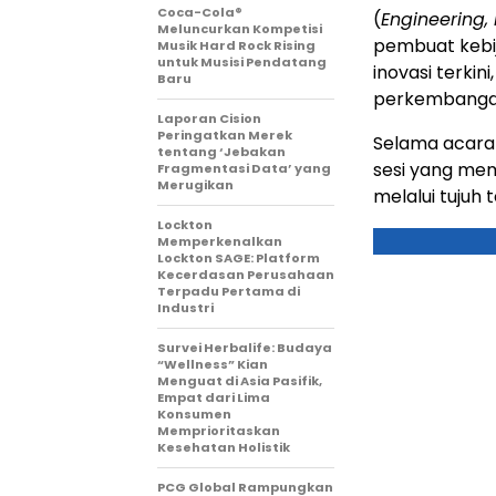
Coca-Cola®
(
Engineering,
Meluncurkan Kompetisi
pembuat kebi
Musik Hard Rock Rising
untuk Musisi Pendatang
inovasi terki
Baru
perkembangan 
Laporan Cision
Peringatkan Merek
Selama acara
tentang ‘Jebakan
sesi yang memb
Fragmentasi Data’ yang
Merugikan
melalui tujuh
Lockton
Memperkenalkan
Lockton SAGE: Platform
Kecerdasan Perusahaan
Terpadu Pertama di
Industri
Survei Herbalife: Budaya
“Wellness” Kian
Menguat di Asia Pasifik,
Empat dari Lima
Konsumen
Memprioritaskan
Kesehatan Holistik
PCG Global Rampungkan