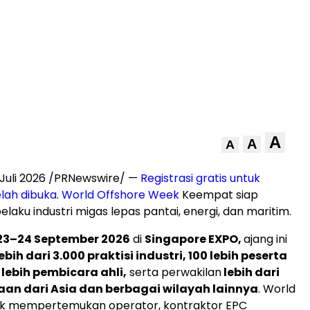
A
A
A
Juli 2026 /PRNewswire/ —
Registrasi gratis untuk
lah dibuka
.
World Offshore Week
Keempat siap
aku industri migas lepas pantai, energi, dan maritim.
23–24 September 2026
di
Singapore EXPO,
ajang ini
ebih dari 3.000 praktisi industri, 100 lebih peserta
lebih pembicara ahli,
serta perwakilan
lebih dari
an dari Asia dan berbagai wilayah lainnya
. World
k mempertemukan operator, kontraktor EPC