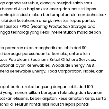
ga agenda tersebut, ajang ini menjadi salah satu
esar di Asia bagi sektor energi dan industri lepas
pemimpin industri akan berkumpul untuk membahas isu-
 mulai dari ketahanan energi, investasi lepas pantai,
fasilitas FPSO (
Floating Production Storage and
hingga teknologi yang kelak menentukan masa depan
ea pameran akan menghadirkan lebih dari 90
i berbagai perusahaan terkemuka, antara lain
scus Petroleum, Seatrium, Britoil Offshore Services,
national, Cyan Renewables, Woodside Energy, ABB,
nera Renewable Energy, Toda Corporation, Noble, dan
dapat berinteraksi langsung dengan lebih dari 100
usi yang menampilkan beragam teknologi dan layanan
tkan efisiensi, keberlanjutan, keselamatan kerja, serta
onal di seluruh rantai nilai industri lepas pantai.