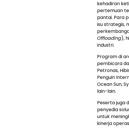
kehadiran keti
pertemuan terb
pantai. Para 
isu strategis,
perkembangan 
Offloading
), 
industri.
Program di ar
pembicara dar
Petronas, Hibi
Penguin Inter
Ocean Sun, Sy
lain-lain.
Peserta juga 
penyedia sol
untuk meningka
kinerja operasi