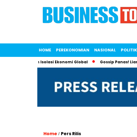
HOME
PEREKONOMIAN
NASIONAL
POLITIK
k Lawan Tren Isolasi Ekonomi Global
Gossip Panas! Liana Sap
Home
Pers Rilis
/