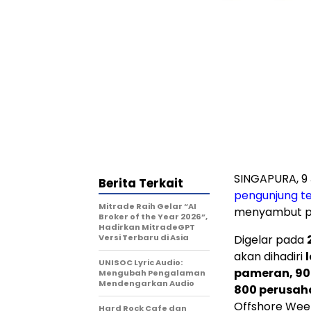
SINGAPURA, 9 
Berita Terkait
pengunjung te
Mitrade Raih Gelar “AI
menyambut pel
Broker of the Year 2026”,
Hadirkan MitradeGPT
Versi Terbaru di Asia
Digelar pada
akan dihadiri
l
UNISOC Lyric Audio:
pameran, 90 
Mengubah Pengalaman
Mendengarkan Audio
800 perusaha
Offshore Wee
Hard Rock Cafe dan