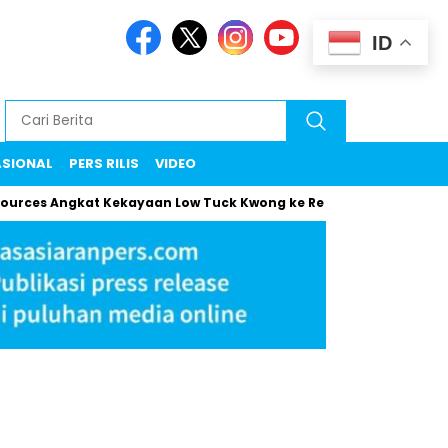
ID
ASIONAL
PERS RILIS
VIDEO
 Angkat Kekayaan Low Tuck Kwong ke Rekor Baru
Maman Klar