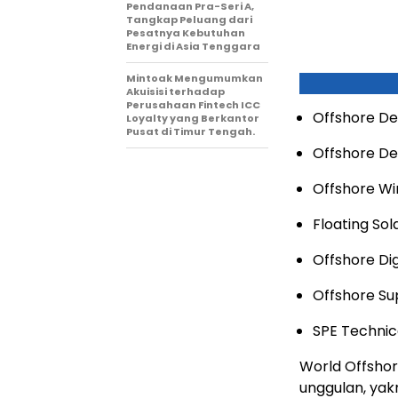
Pendanaan Pra-Seri A,
Tangkap Peluang dari
Pesatnya Kebutuhan
Energi di Asia Tenggara
Mintoak Mengumumkan
Akuisisi terhadap
Perusahaan Fintech ICC
Offshore De
Loyalty yang Berkantor
Pusat di Timur Tengah.
Offshore De
Offshore Wi
Floating Sol
Offshore Dig
Offshore Sup
SPE Techni
World Offshor
unggulan, yak