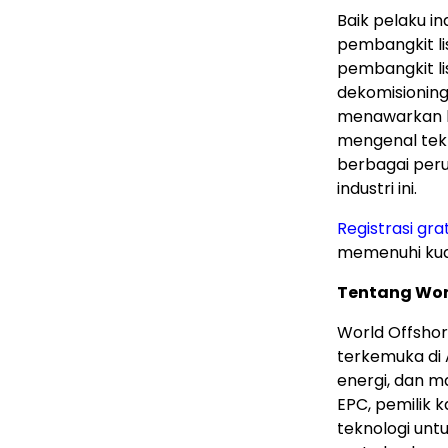
Baik pelaku in
pembangkit lis
pembangkit lis
dekomisioning
menawarkan k
mengenal tek
berbagai pe
industri ini.
Registrasi grat
memenuhi kuali
Tentang Wor
World Offsho
terkemuka di 
energi, dan m
EPC, pemilik 
teknologi unt