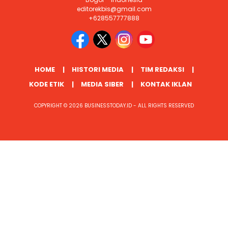
editorekbis@gmail.com
+628557777888
HOME
HISTORI MEDIA
TIM REDAKSI
KODE ETIK
MEDIA SIBER
KONTAK IKLAN
COPYRIGHT © 2026 BUSINESSTODAY.ID - ALL RIGHTS RESERVED