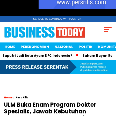
SCROLL TO CONTINUE WITH CONTENT
HOME
PEREKONOMIAN
NASIONAL
POLITIK
KOMUNIT
tri Jadi Ratu Ayam KFC Indonesia?
Saham Bayan Resources 
/
Home
Pers Rilis
ULM Buka Enam Program Dokter
Spesialis, Jawab Kebutuhan