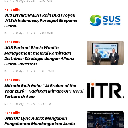
Kamis, 6 Agu 2026 - 12:10 WIB
Pers Rilis
SUS ENVIRONMENT Raih Dua Proyek
WtE di Indonesia, Percepat Ekspansi
Global
Kamis, 6 Agu 2026 - 12:08 WIB
Pers Rilis
UOB Perkuat Bisnis Wealth
Management melalui Kemitraan
Distribusi Strategis dengan Allianz
Global Investors
Kamis, 6 Agu 2026 - 06:39 WIB
Pers Rilis
Mitrade Raih Gelar “AI Broker of the
Year 2026”, Hadirkan MitradeGPT Versi
Terbaru di Asia
Kamis, 6 Agu 2026 - 02:00 WIB
Pers Rilis
UNISOC Lyric Audio: Mengubah
Pengalaman Mendengarkan Audio