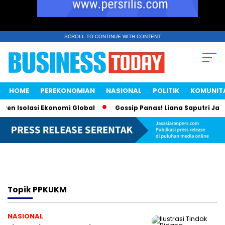
SCROLL TO CONTINUE WITH CONTENT
HOME
PEREKONOMIAN
NASIONAL
POLITIK
KOMUNIT
en Isolasi Ekonomi Global
Gossip Panas! Liana Saputri Jadi
Topik
PPKUKM
NASIONAL