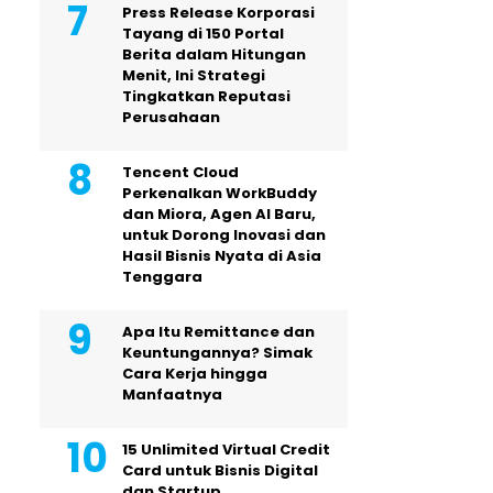
Press Release Korporasi
Tayang di 150 Portal
Berita dalam Hitungan
Menit, Ini Strategi
Tingkatkan Reputasi
Perusahaan
Tencent Cloud
Perkenalkan WorkBuddy
dan Miora, Agen AI Baru,
untuk Dorong Inovasi dan
Hasil Bisnis Nyata di Asia
Tenggara
Apa Itu Remittance dan
Keuntungannya? Simak
Cara Kerja hingga
Manfaatnya
15 Unlimited Virtual Credit
Card untuk Bisnis Digital
dan Startup