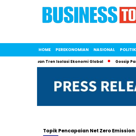
HOME
PEREKONOMIAN
NASIONAL
POLITIK
 FTA untuk Lawan Tren Isolasi Ekonomi Global
Gossip Panas!
Topik
Pencapaian Net Zero Emission