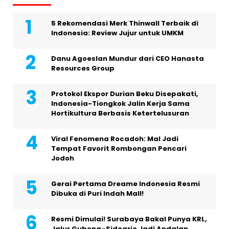
5 Rekomendasi Merk Thinwall Terbaik di
Indonesia: Review Jujur untuk UMKM
Danu Agoeslan Mundur dari CEO Hanasta
Resources Group
Protokol Ekspor Durian Beku Disepakati,
Indonesia-Tiongkok Jalin Kerja Sama
Hortikultura Berbasis Ketertelusuran
Viral Fenomena Rocadoh: Mal Jadi
Tempat Favorit Rombongan Pencari
Jodoh
Gerai Pertama Dreame Indonesia Resmi
Dibuka di Puri Indah Mall!
Resmi Dimulai! Surabaya Bakal Punya KRL,
Jalur Gubeng–Sidoarjo Jadi Andalan