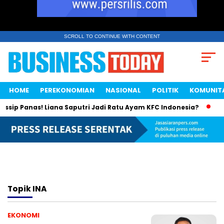
SCROLL TO CONTINUE WITH CONTENT
HOME
PEREKONOMIAN
NASIONAL
POLITIK
KOMUNIT
sip Panas! Liana Saputri Jadi Ratu Ayam KFC Indonesia?
Sa
Topik
INA
EKONOMI