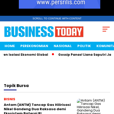
SCROLL TO CONTINUE WITH CONTENT
HOME
PEREKONOMIAN
NASIONAL
POLITIK
KOMUNIT
en Isolasi Ekonomi Global
Gossip Panas! Liana Saputri Jadi
Topik
Bursa
BISNIS
Antam (ANTM) Tancap Gas Hilirisasi
Nikel Gandeng Dua Raksasa demi
Ekosistem Baterai RI