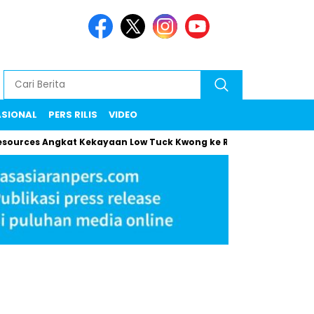
ASIONAL
PERS RILIS
VIDEO
 Angkat Kekayaan Low Tuck Kwong ke Rekor Baru
Maman Klar