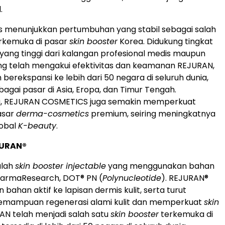
.
s menunjukkan pertumbuhan yang stabil sebagai salah
rkemuka di pasar
skin booster
Korea. Didukung tingkat
ang tinggi dari kalangan profesional medis maupun
g telah mengakui efektivitas dan keamanan REJURAN,
h berekspansi ke lebih dari 50 negara di seluruh dunia,
agai pasar di Asia, Eropa, dan Timur Tengah.
u, REJURAN COSMETICS juga semakin memperkuat
pasar
derma-cosmetics
premium, seiring meningkatnya
lobal
K-beauty
.
JURAN®
alah
skin booster injectable
yang menggunakan bahan
harmaResearch, DOT® PN (
Polynucleotide
). REJURAN®
ahan aktif ke lapisan dermis kulit, serta turut
mampuan regenerasi alami kulit dan memperkuat
skin
RAN telah menjadi salah satu
skin booster
terkemuka di