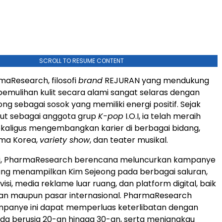
SCROLL TO RESUME CONTENT
aResearch, filosofi
brand
REJURAN yang mendukung
mulihan kulit secara alami sangat selaras dengan
ong sebagai sosok yang memiliki energi positif. Sejak
but sebagai anggota grup
K-pop
I.O.I, ia telah meraih
ekaligus mengembangkan karier di berbagai bidang,
ma Korea,
variety show
, dan teater musikal.
ini, PharmaResearch berencana meluncurkan kampanye
yang menampilkan Kim Sejeong pada berbagai saluran,
isi, media reklame luar ruang, dan platform digital, baik
tan maupun pasar internasional. PharmaResearch
mpanye ini dapat memperluas keterlibatan dengan
a berusia 20-an hingga 30-an, serta menjangkau