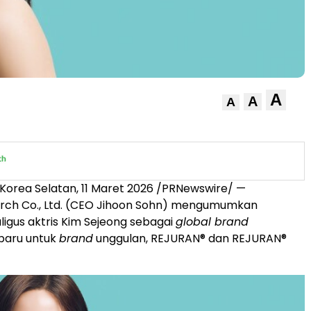
A
A
A
orea Selatan, 11 Maret 2026 /PRNewswire/ —
ch Co., Ltd. (CEO Jihoon Sohn) mengumumkan
ligus aktris Kim Sejeong sebagai
global brand
baru untuk
brand
unggulan, REJURAN® dan REJURAN®