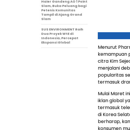
Haier Gandeng AO 1 Point
Slam, Buka Peluang bagi
Petenis Komunitas
Tampil di Ajang Grand
Slam
SUS ENVIRONMENT Raih
Dua Proyek WtE di
Indonesia, Percepat
Ekspansi Global
Menurut Pharm
kemampuan pe
citra Kim Seje
menjalani de
popularitas s
termasuk dra
Mulai Maret 
iklan global 
termasuk telev
di Korea Sela
berharap, ka
konsumen mud