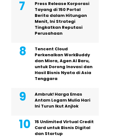
Press Release Korporasi
Tayang di 150 Portal
Berita dalam Hitungan
Menit, Ini Strategi
Tingkatkan Reputasi
Perusahaan
Tencent Cloud
Perkenalkan WorkBuddy
dan Miora, Agen AI Baru,
untuk Dorong Inovasi dan
Hasil Bisnis Nyata di Asia
Tenggara
Ambruk! Harga Emas
Antam Logam Mulia Hari
Ini Turun Ikut Anjlok
15 Unlimited Virtual Credit
Card untuk Bisnis Digital
dan Startup