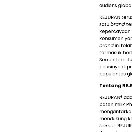
audiens global
REJURAN teru
satu
brand
te
kepercayaan y
konsumen yan
brand
ini tela
termasuk berb
Sementara it
posisinya di 
popularitas g
Tentang RE
REJURAN® ad
paten milik P
mengantarkan b
mendukung ke
barrier
. REJU