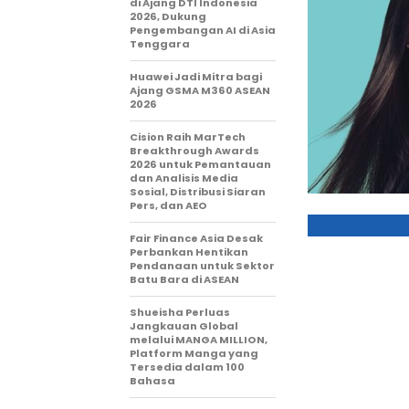
di Ajang DTI Indonesia
2026, Dukung
Pengembangan AI di Asia
Tenggara
Huawei Jadi Mitra bagi
Ajang GSMA M360 ASEAN
2026
Cision Raih MarTech
Breakthrough Awards
2026 untuk Pemantauan
dan Analisis Media
Sosial, Distribusi Siaran
Pers, dan AEO
Fair Finance Asia Desak
Perbankan Hentikan
Pendanaan untuk Sektor
Batu Bara di ASEAN
Shueisha Perluas
Jangkauan Global
melalui MANGA MILLION,
Platform Manga yang
Tersedia dalam 100
Bahasa