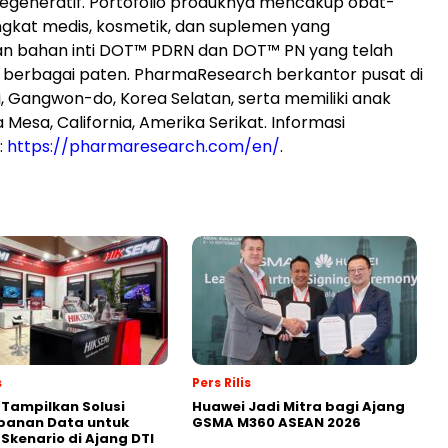
egeneratif. Portofolio produknya mencakup obat-
gkat medis, kosmetik, dan suplemen yang
 bahan inti DOT™ PDRN dan DOT™ PN yang telah
eh berbagai paten. PharmaResearch berkantor pusat di
 Gangwon-do, Korea Selatan, serta memiliki anak
 Mesa, California, Amerika Serikat. Informasi
:
https://pharmaresearch.com/en/
.
s
Pers Rilis
 Tampilkan Solusi
Huawei Jadi Mitra bagi Ajang
panan Data untuk
GSMA M360 ASEAN 2026
 Skenario di Ajang DTI