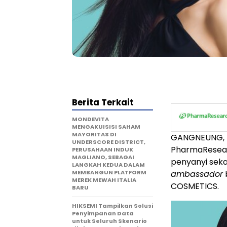
Berita Terkait
MONDEVITA
MENGAKUISISI SAHAM
MAYORITAS DI
GANGNEUNG, K
UNDERSCORE DISTRICT,
PharmaResear
PERUSAHAAN INDUK
MAGLIANO, SEBAGAI
penyanyi seka
LANGKAH KEDUA DALAM
MEMBANGUN PLATFORM
ambassador
MEREK MEWAH ITALIA
COSMETICS.
BARU
HIKSEMI Tampilkan Solusi
Penyimpanan Data
untuk Seluruh Skenario