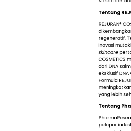
Korea dan kini
Tentang RE
REJURAN® CO
dikembangkan
regeneratif. Te
inovasi mutakh
skincare
perta
COSMETICS me
dari DNA salm
eksklusif DNA
Formula REJUR
meningkatkan 
yang lebih seh
Tentang Ph
PharmaResear
pelopor indus