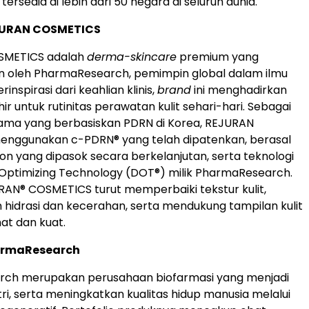
 tersedia di lebih dari 50 negara di seluruh dunia.
JURAN COSMETICS
SMETICS adalah
derma-skincare
premium yang
 oleh PharmaResearch, pemimpin global dalam ilmu
rinspirasi dari keahlian klinis,
brand
ini menghadirkan
ir untuk rutinitas perawatan kulit sehari-hari. Sebagai
ma yang berbasiskan PDRN di Korea, REJURAN
nggunakan c-PDRN® yang telah dipatenkan, berasal
on yang dipasok secara berkelanjutan, serta teknologi
 Optimizing Technology (DOT®) milik PharmaResearch.
AN® COSMETICS turut memperbaiki tekstur kulit,
hidrasi dan kecerahan, serta mendukung tampilan kulit
at dan kuat.
armaResearch
ch merupakan perusahaan biofarmasi yang menjadi
tri, serta meningkatkan kualitas hidup manusia melalui