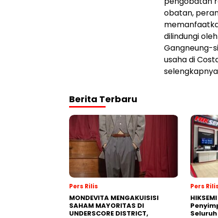
pengobatan r
obatan, peran
memanfaatkan
dilindungi ol
Gangneung-si,
usaha di Costa
selengkapnya
Berita Terbaru
Pers Rilis
Pers Rili
MONDEVITA MENGAKUISISI
HIKSEMI
SAHAM MAYORITAS DI
Penyim
UNDERSCORE DISTRICT,
Seluruh