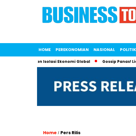
HOME
PEREKONOMIAN
NASIONAL
POLITIK
k Lawan Tren Isolasi Ekonomi Global
Gossip Panas! Liana Sa
Home
Pers Rilis
/