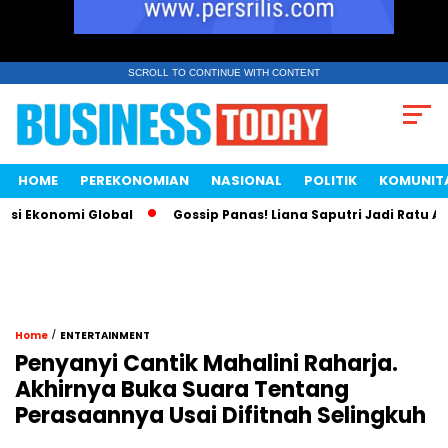
SCROLL TO CONTINUE WITH CONTENT
HOME
PEREKONOMIAN
NASIONAL
POLITIK
KOMUNIT
 Ekonomi Global
Gossip Panas! Liana Saputri Jadi Ratu Ayam
/
Home
ENTERTAINMENT
Penyanyi Cantik Mahalini Raharja.
Akhirnya Buka Suara Tentang
Perasaannya Usai Difitnah Selingkuh