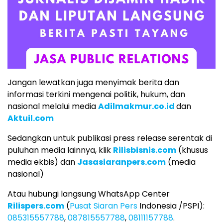
Jangan lewatkan juga menyimak berita dan
informasi terkini mengenai politik, hukum, dan
nasional melalui media
Adilmakmur.co.id
dan
Aktuil.com
Sedangkan untuk publikasi press release serentak di
puluhan media lainnya, klik
Rilisbisnis.com
(khusus
media ekbis) dan
Jasasiaranpers.com
(media
nasional)
Atau hubungi langsung WhatsApp Center
Rilispers.com
(
Pusat Siaran Pers
Indonesia /PSPI):
085315557788
,
087815557788
,
08111157788
.