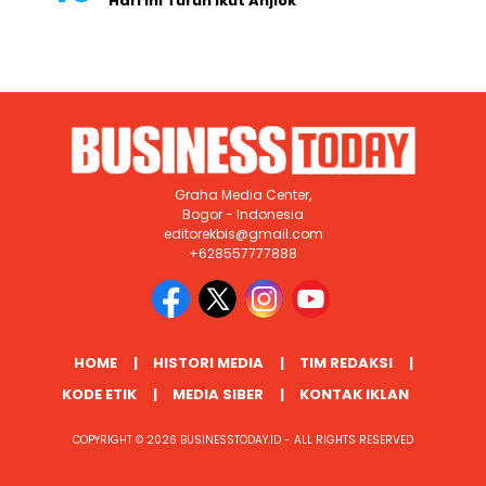
Hari Ini Turun Ikut Anjlok
Graha Media Center,
Bogor - Indonesia
editorekbis@gmail.com
+628557777888
HOME
HISTORI MEDIA
TIM REDAKSI
KODE ETIK
MEDIA SIBER
KONTAK IKLAN
COPYRIGHT © 2026 BUSINESSTODAY.ID - ALL RIGHTS RESERVED