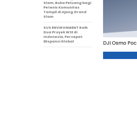
Slam, Buka Peluang bagi
Petenis Komunitas
Tampil di Ajang Grand
Slam
SUS ENVIRONMENT Raih
Dua Proyek WtE di
Indonesia, Percepat
Ekspansi Global
DJI Osmo Poc