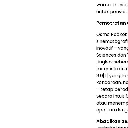
warna, transis
untuk penyes
Pemotretan 
Osmo Pocket 4
sinematografi 
inovatif – yan
Sciences dan 
ringkas seber
memastikan re
8.0
[1]
yang tel
kendaraan, h
—tetap berada
Secara intuiti
atau menempa
apa pun deng
Abadikan Se