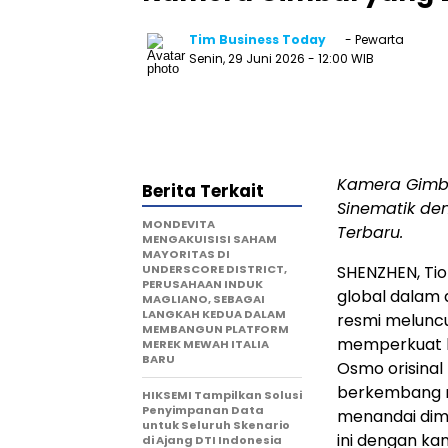
Tim Business Today
- Pewarta
Senin, 29 Juni 2026
- 12:00 WIB
Kamera Gimba
Berita Terkait
Sinematik den
MONDEVITA
Terbaru.
MENGAKUISISI SAHAM
MAYORITAS DI
UNDERSCORE DISTRICT,
SHENZHEN, Tio
PERUSAHAAN INDUK
global dalam d
MAGLIANO, SEBAGAI
LANGKAH KEDUA DALAM
resmi melunc
MEMBANGUN PLATFORM
memperkuat k
MEREK MEWAH ITALIA
BARU
Osmo orisinal 
berkembang m
HIKSEMI Tampilkan Solusi
Penyimpanan Data
menandai dimu
untuk Seluruh Skenario
ini dengan k
di Ajang DTI Indonesia