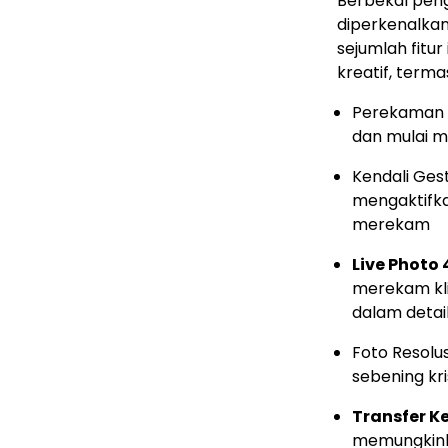
Berbekal pen
diperkenalka
sejumlah fitu
kreatif, terma
Perekaman I
dan mulai 
Kendali Ges
mengaktifka
merekam
Live Photo 
merekam klip
dalam detail
Foto Resolus
sebening kr
Transfer K
memungkink