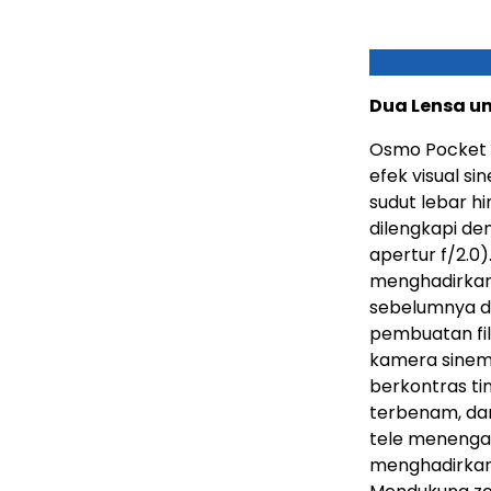
Dua Lensa un
Osmo Pocket 
efek visual s
sudut lebar h
dilengkapi de
apertur f/2.0)
menghadirkan 
sebelumnya d
pembuatan fil
kamera sinem
berkontras ti
terbenam, dan
tele menengah
menghadirkan 