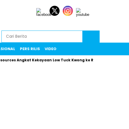
ASIONAL
PERS RILIS
VIDEO
s Angkat Kekayaan Low Tuck Kwong ke Rekor Baru
Maman Kl