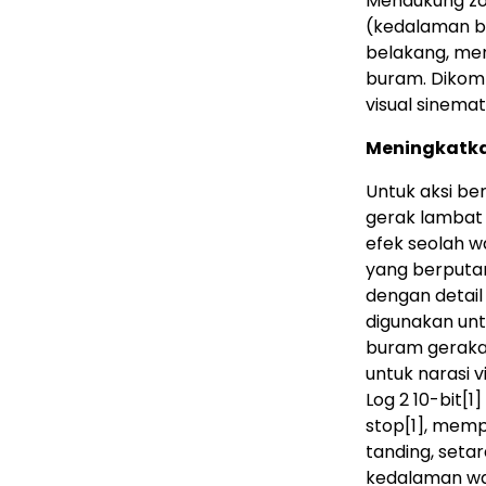
Mendukung zo
(kedalaman bi
belakang, men
buram. Dikomb
visual sinema
Meningkatkan
Untuk aksi b
gerak lambat 
efek seolah 
yang berputar
dengan detail
digunakan unt
buram geraka
untuk narasi v
Log 2 10-bit
[1]
stop
[1]
, memp
tanding, set
kedalaman war