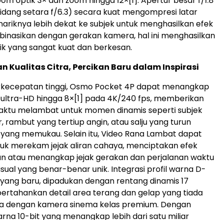
om optik 3× dan zoom hingga 12×
[1]
. Apertur besar f/1.8
dang setara f/6.3) secara kuat mengompresi latar
ariknya lebih dekat ke subjek untuk menghasilkan efek
inasikan dengan gerakan kamera, hal ini menghasilkan
tik yang sangat kuat dan berkesan.
 Kualitas Citra, Percikan Baru dalam Inspirasi
erkecepatan tinggi, Osmo Pocket 4P dapat menangkap
ultra-HD hingga 8×
[1]
pada 4K/240 fps, memberikan
waktu melambat untuk momen dinamis seperti subjek
, rambut yang tertiup angin, atau salju yang turun
 yang memukau. Selain itu, Video Rana Lambat dapat
uk merekam jejak aliran cahaya, menciptakan efek
n atau menangkap jejak gerakan dan perjalanan waktu
isual yang benar-benar unik. Integrasi profil warna D-
yang baru, dipadukan dengan rentang dinamis 17
ertahankan detail area terang dan gelap yang tiada
ara dengan kamera sinema kelas premium. Dengan
na 10-bit yang menangkap lebih dari satu miliar