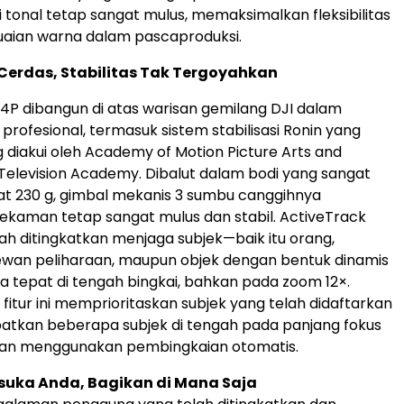
i tonal tetap sangat mulus, memaksimalkan fleksibilitas
uaian warna dalam pascaproduksi.
Cerdas, Stabilitas Tak Tergoyahkan
P dibangun di atas warisan gemilang DJI dalam
profesional, termasuk sistem stabilisasi Ronin yang
g diakui oleh Academy of Motion Picture Arts and
Television Academy. Dibalut dalam bodi yang sangat
at 230 g, gimbal mekanis 3 sumbu canggihnya
kaman tetap sangat mulus dan stabil. ActiveTrack
ah ditingkatkan menjaga subjek—baik itu orang,
ewan peliharaan, maupun objek dengan bentuk dinamis
 tepat di tengah bingkai, bahkan pada zoom 12×.
f, fitur ini memprioritaskan subjek yang telah didaftarkan
tkan beberapa subjek di tengah pada panjang fokus
an menggunakan pembingkaian otomatis.
suka Anda, Bagikan di Mana Saja