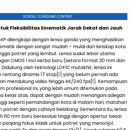
SCROLL TO RESUME CONTENT
tuk Fleksibilitas Sinematik Jarak Dekat dan Jauh
4P dilengkapi dengan lensa ganda yang menghasilkan
inematik dengan sangat mudah – mulai dari lanskap kota
ingga potret yang lembut. Lensa sudut lebar utama
ngan CMOS 1 inci serba baru (setara format 20 mm dan
. Didukung oleh teknologi LOFIC mutakhir, lensa ini
rentang dinamis 17 stop
[1]
yang belum pernah ada
an mendukung video hingga 4K/240 fps
[1]
. Kemampuan
m profesional ini, yang lebih umum ditemukan pada
a kelas atas, dapat dengan mudah menangani adegan
nggi seperti pemandangan kota di malam hari, matahari
 potret dengan cahaya belakang. Sementara itu, lensa
 60 mm baru beresolusi tinggi dengan apertur besar
panjang fokus klasik untuk potret yang menonjol.