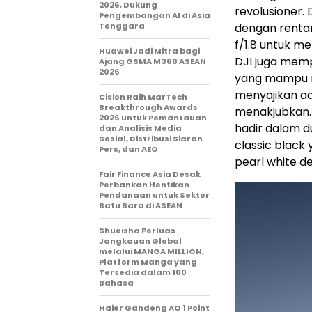
2026, Dukung
revolusioner.
Pengembangan AI di Asia
Tenggara
dengan rentan
f/1.8 untuk m
Huawei Jadi Mitra bagi
DJI juga memp
Ajang GSMA M360 ASEAN
2026
yang mampu me
menyajikan a
Cision Raih MarTech
Breakthrough Awards
menakjubkan.
2026 untuk Pemantauan
hadir dalam d
dan Analisis Media
Sosial, Distribusi Siaran
classic black
Pers, dan AEO
pearl white d
Fair Finance Asia Desak
Perbankan Hentikan
Pendanaan untuk Sektor
Batu Bara di ASEAN
Shueisha Perluas
Jangkauan Global
melalui MANGA MILLION,
Platform Manga yang
Tersedia dalam 100
Bahasa
Haier Gandeng AO 1 Point