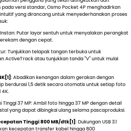
galaman pengguna yang telah ditingkatkan dan
n pada versi standar, Osmo Pocket 4P menghadirkan
r intuitif yang dirancang untuk menyederhanakan proses
suk:
nstan: Putar layar sentuh untuk menyalakan perangkat
merekam dengan cepat.
tur: Tunjukkan telapak tangan terbuka untuk
n ActiveTrack atau tunjukkan tanda "V" untuk mulai
4K
[1]
: Abadikan kenangan dalam gerakan dengan
 berdurasi 1,5 detik secara otomatis untuk setiap foto
 4K.
i Tinggi 37 MP: Ambil foto hingga 37 MP dengan detail
istal yang dapat dibingkai ulang selama pascaproduksi.
ecepatan Tinggi 800 MB/dtk
[1]
: Dukungan USB 3.1
an kecepatan transfer kabel hingga 800