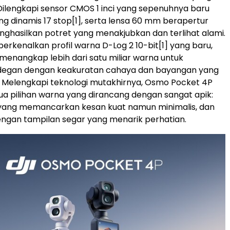
 Dilengkapi sensor CMOS 1 inci yang sepenuhnya baru
g dinamis 17 stop
[1]
, serta lensa 60 mm berapertur
enghasilkan potret yang menakjubkan dan terlihat alami.
erkenalkan profil warna D-Log 2 10-bit
[1]
yang baru,
nangkap lebih dari satu miliar warna untuk
degan dengan keakuratan cahaya dan bayangan yang
 Melengkapi teknologi mutakhirnya, Osmo Pocket 4P
ua pilihan warna yang dirancang dengan sangat apik:
 yang memancarkan kesan kuat namun minimalis, dan
engan tampilan segar yang menarik perhatian.