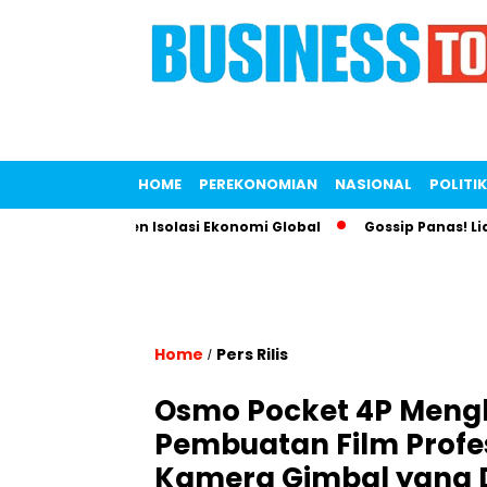
HOME
PEREKONOMIAN
NASIONAL
POLITIK
uk Lawan Tren Isolasi Ekonomi Global
Gossip Panas! Liana S
Home
Pers Rilis
/
Osmo Pocket 4P Men
Pembuatan Film Profe
Kamera Gimbal yang D