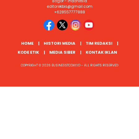
Bogor - Indonesia
editorekbis@gmail.com
+628557777888
HOME
HISTORI MEDIA
TIM REDAKSI
KODE ETIK
MEDIA SIBER
KONTAK IKLAN
COPYRIGHT © 2026 BUSINESSTODAY.ID - ALL RIGHTS RESERVED