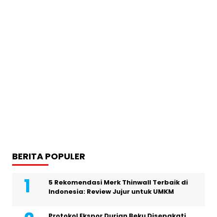
BERITA POPULER
5 Rekomendasi Merk Thinwall Terbaik di
Indonesia: Review Jujur untuk UMKM
Protokol Ekspor Durian Beku Disepakati,