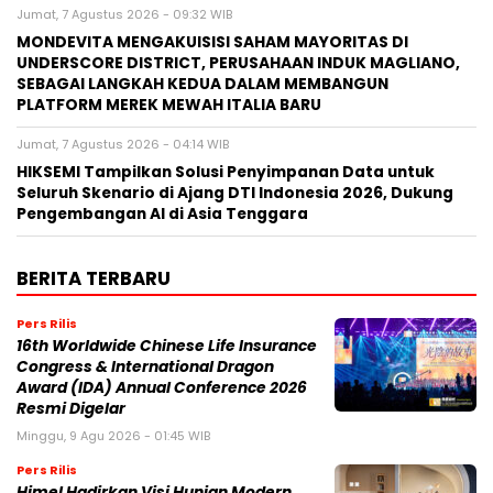
Jumat, 7 Agustus 2026 - 09:32 WIB
MONDEVITA MENGAKUISISI SAHAM MAYORITAS DI
UNDERSCORE DISTRICT, PERUSAHAAN INDUK MAGLIANO,
SEBAGAI LANGKAH KEDUA DALAM MEMBANGUN
PLATFORM MEREK MEWAH ITALIA BARU
Jumat, 7 Agustus 2026 - 04:14 WIB
HIKSEMI Tampilkan Solusi Penyimpanan Data untuk
Seluruh Skenario di Ajang DTI Indonesia 2026, Dukung
Pengembangan AI di Asia Tenggara
BERITA TERBARU
Pers Rilis
16th Worldwide Chinese Life Insurance
Congress & International Dragon
Award (IDA) Annual Conference 2026
Resmi Digelar
Minggu, 9 Agu 2026 - 01:45 WIB
Pers Rilis
Himel Hadirkan Visi Hunian Modern