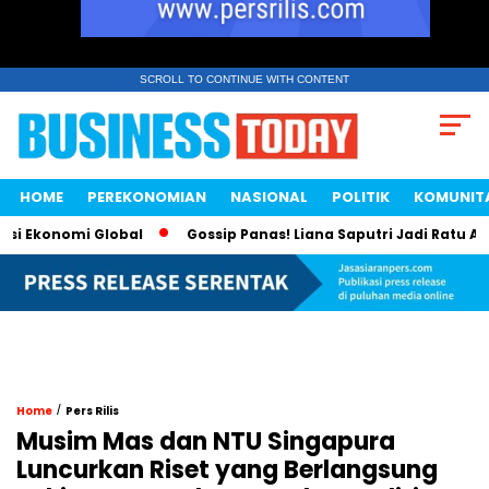
SCROLL TO CONTINUE WITH CONTENT
HOME
PEREKONOMIAN
NASIONAL
POLITIK
KOMUNIT
 Ekonomi Global
Gossip Panas! Liana Saputri Jadi Ratu Ayam 
/
Home
Pers Rilis
Musim Mas dan NTU Singapura
Luncurkan Riset yang Berlangsung