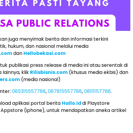
an juga menyimak berita dan informasi terkini
tik, hukum, dan nasional melalui media
s.com
dan
Hellobekasi.com
k publikasi press release di media ini atau serentak di
lainnya, klik
Rilisbisnis.com
(khusus media ekbis) dan
ers.com
(media nasional)
nter:
085315557788
,
087815557788
,
08111157788
.
load aplikasi portal berita
Hallo.id
di Playstore
 Appstore (iphone), untuk mendapatkan aneka artikel