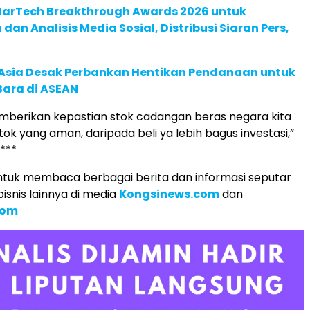
 MarTech Breakthrough Awards 2026 untuk
an Analisis Media Sosial, Distribusi Siaran Pers,
e Asia Desak Perbankan Hentikan Pendanaan untuk
Bara di ASEAN
mberikan kepastian stok cadangan beras negara kita
tok yang aman, daripada beli ya lebih bagus investasi,”
.***
tuk membaca berbagai berita dan informasi seputar
isnis lainnya di media
Kongsinews.com
dan
com