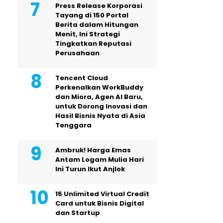
Press Release Korporasi
Tayang di 150 Portal
Berita dalam Hitungan
Menit, Ini Strategi
Tingkatkan Reputasi
Perusahaan
Tencent Cloud
Perkenalkan WorkBuddy
dan Miora, Agen AI Baru,
untuk Dorong Inovasi dan
Hasil Bisnis Nyata di Asia
Tenggara
Ambruk! Harga Emas
Antam Logam Mulia Hari
Ini Turun Ikut Anjlok
15 Unlimited Virtual Credit
Card untuk Bisnis Digital
dan Startup