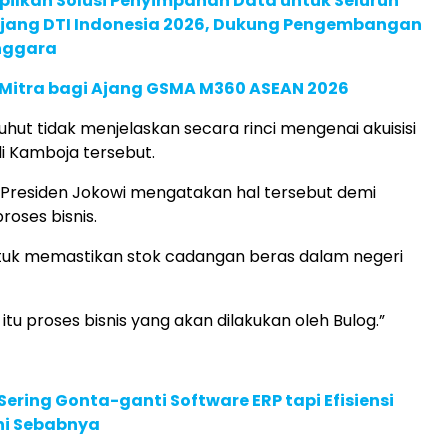
pilkan Solusi Penyimpanan Data untuk Seluruh
 Ajang DTI Indonesia 2026, Dukung Pengembangan
enggara
 Mitra bagi Ajang GSMA M360 ASEAN 2026
uhut tidak menjelaskan secara rinci mengenai akuisisi
i Kamboja tersebut.
tu Presiden Jokowi mengatakan hal tersebut demi
roses bisnis.
tuk memastikan stok cadangan beras dalam negeri
, itu proses bisnis yang akan dilakukan oleh Bulog.”
ering Gonta-ganti Software ERP tapi Efisiensi
Ini Sebabnya