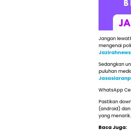
Jangan lewatk
mengenai poli
Jazirahnew
Sedangkan untu
puluhan media 
Jasasiaranp
WhatsApp Ce
Pastikan down
(android) dan
yang menarik.
Baca Juga: