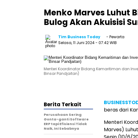
Menko Marves Luhut B
Bulog Akan Akuisisi S
Tim Business Today
- Pewarta
Selasa, 11 Juni 2024
- 07:42 WIB
Menteri Koordinator Bidang Kemaritiman dan Inv
Binsar Pandjaitan)
BUSINESSTOD
Berita Terkait
beras dari Ka
Perusahaan Sering
Gonta-ganti Software
Menteri Koord
ERP tapi Efisiensi Tidak
Naik, Ini Sebabnya
Marves) Luhut
Senin (10/6/2