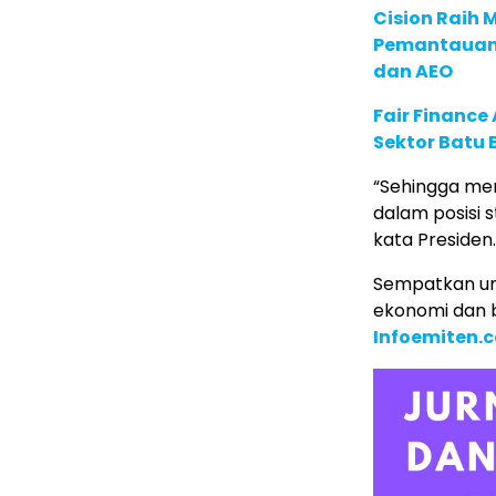
Cision Raih
Pemantauan d
dan AEO
Fair Financ
Sektor Batu 
“Sehingga me
dalam posisi s
kata Presiden
Sempatkan un
ekonomi dan b
Infoemiten.