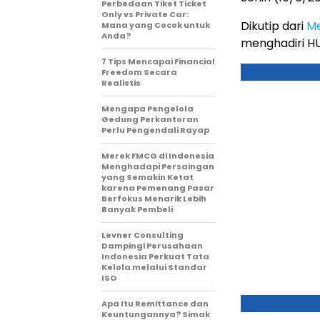
Perbedaan Tiket Ticket
Only vs Private Car:
Dikutip dari
Me
Mana yang Cocok untuk
Anda?
menghadiri H
7 Tips Mencapai Financial
Freedom Secara
Realistis
Mengapa Pengelola
Gedung Perkantoran
Perlu Pengendali Rayap
Merek FMCG di Indonesia
Menghadapi Persaingan
yang Semakin Ketat
karena Pemenang Pasar
Berfokus Menarik Lebih
Banyak Pembeli
Levner Consulting
Dampingi Perusahaan
Indonesia Perkuat Tata
Kelola melalui Standar
ISO
Apa Itu Remittance dan
Keuntungannya? Simak