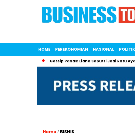
HOME
PEREKONOMIAN
NASIONAL
POLITIK
onomi Global
Gossip Panas! Liana Saputri Jadi Ratu Ayam KFC
Home
BISNIS
/