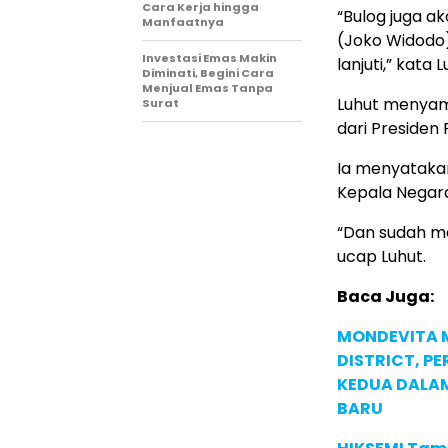
Cara Kerja hingga
“Bulog juga a
Manfaatnya
(Joko Widodo)
Investasi Emas Makin
lanjuti,” kata 
Diminati, Begini Cara
Menjual Emas Tanpa
Luhut menyamp
Surat
dari Presiden
Ia menyatakan
Kepala Negara
“Dan sudah me
ucap Luhut.
Baca Juga:
MONDEVITA 
DISTRICT, P
KEDUA DALA
BARU