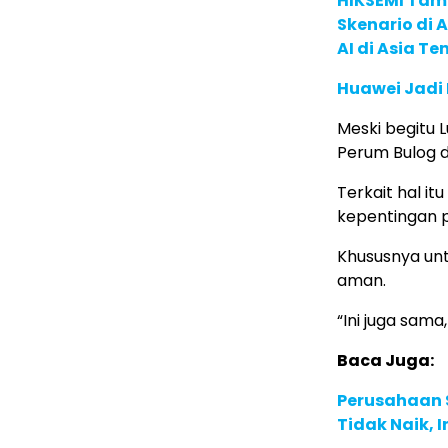
HIKSEMI Tam
Skenario di
AI di Asia T
Huawei Jadi
Meski begitu L
Perum Bulog d
Terkait hal i
kepentingan p
Khususnya un
aman.
“Ini juga sama
Baca Juga:
Perusahaan S
Tidak Naik, 