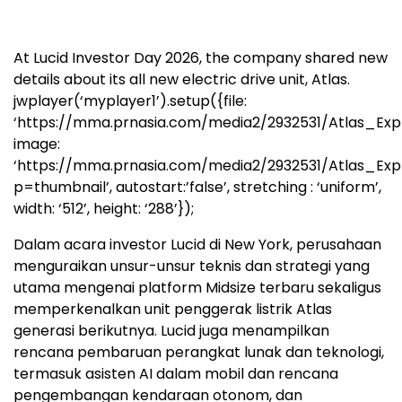
At Lucid Investor Day 2026, the company shared new
details about its all new electric drive unit, Atlas.
jwplayer(‘myplayer1’).setup({file:
‘https://mma.prnasia.com/media2/2932531/Atlas_Exp
image:
‘https://mma.prnasia.com/media2/2932531/Atlas_Ex
p=thumbnail’, autostart:’false’, stretching : ‘uniform’,
width: ‘512’, height: ‘288’});
Dalam acara investor Lucid di New York, perusahaan
menguraikan unsur-unsur teknis dan strategi yang
utama mengenai platform Midsize terbaru sekaligus
memperkenalkan unit penggerak listrik Atlas
generasi berikutnya. Lucid juga menampilkan
rencana pembaruan perangkat lunak dan teknologi,
termasuk asisten AI dalam mobil dan rencana
pengembangan kendaraan otonom, dan