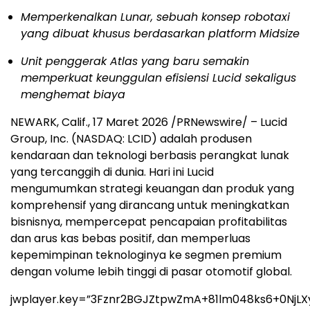
Memperkenalkan Lunar, sebuah konsep robotaxi
yang dibuat khusus berdasarkan platform Midsize
Unit penggerak Atlas yang baru semakin
memperkuat keunggulan efisiensi Lucid sekaligus
menghemat biaya
NEWARK, Calif.
,
17 Maret 2026
/PRNewswire/ – Lucid
Group, Inc. (NASDAQ: LCID) adalah produsen
kendaraan dan teknologi berbasis perangkat lunak
yang tercanggih di dunia. Hari ini Lucid
mengumumkan strategi keuangan dan produk yang
komprehensif yang dirancang untuk meningkatkan
bisnisnya, mempercepat pencapaian profitabilitas
dan arus kas bebas positif, dan memperluas
kepemimpinan teknologinya ke segmen premium
dengan volume lebih tinggi di pasar otomotif global.
jwplayer.key=”3Fznr2BGJZtpwZmA+81lm048ks6+0NjLX