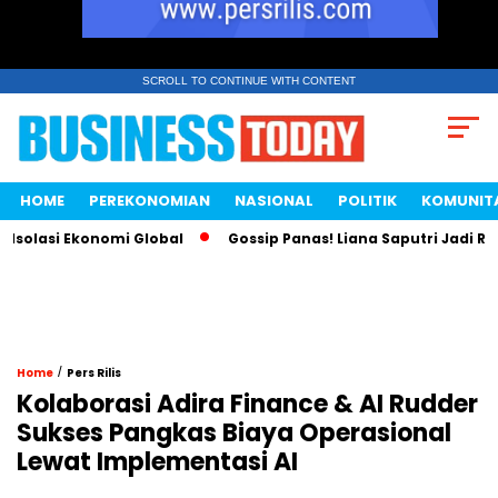
SCROLL TO CONTINUE WITH CONTENT
HOME
PEREKONOMIAN
NASIONAL
POLITIK
KOMUNIT
asi Ekonomi Global
Gossip Panas! Liana Saputri Jadi Ratu A
/
Home
Pers Rilis
Kolaborasi Adira Finance & AI Rudder
Sukses Pangkas Biaya Operasional
Lewat Implementasi AI