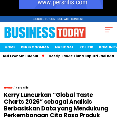
SCROLL TO CONTINUE WITH CONTENT
HOME
PEREKONOMIAN
NASIONAL
POLITIK
KOMUNIT
si Ekonomi Global
Gossip Panas! Liana Saputri Jadi Ratu Aya
/
Home
Pers Rilis
Kerry Luncurkan “Global Taste
Charts 2026” sebagai Analisis
Berbasiskan Data yang Mendukung
Perkembangan Cita Rasa Produk