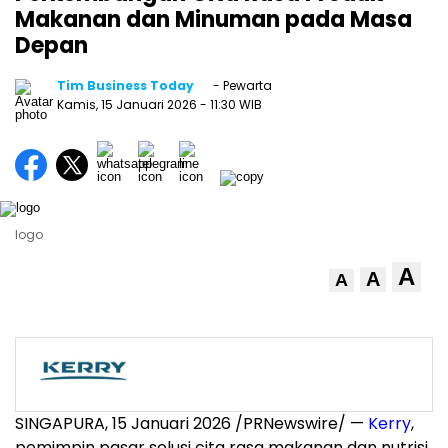
Makanan dan Minuman pada Masa
Depan
Tim Business Today
- Pewarta
Kamis, 15 Januari 2026
- 11:30 WIB
logo
A
A
A
SINGAPURA
,
15 Januari 2026
/PRNewswire/ —
Kerry
,
pemimpin pasar solusi cita rasa makanan dan nutrisi