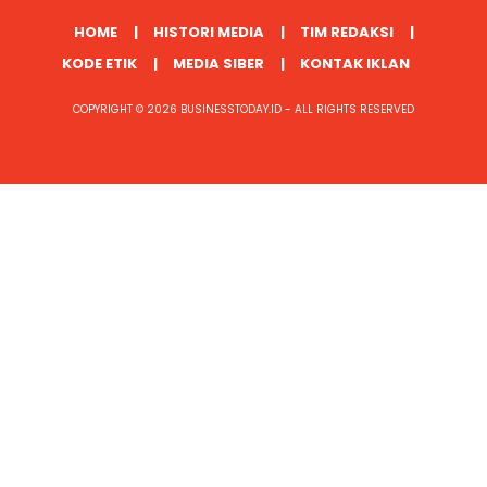
HOME
HISTORI MEDIA
TIM REDAKSI
KODE ETIK
MEDIA SIBER
KONTAK IKLAN
COPYRIGHT © 2026 BUSINESSTODAY.ID - ALL RIGHTS RESERVED