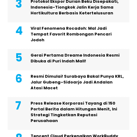
Protokol Ekspor Durian Beku Disepakati,
Indonesia-Tiongkok Jalin Kerja Sama
Hortikultura Berbasis Ketertelusuran
Viral Fenomena Rocadoh: Mal Jadi
Tempat Favorit Rombongan Pencari
Jodoh
Gerai Pertama Dreame Indonesia Resmi
Dibuka di Puri Indah Mall!
Resmi Dimulai! Surabaya Bakal Punya KRL,
Jalur Gubeng–Sidoarjo Jadi Andalan
Atasi Macet
Press Release Korporasi Tayang di 150
Portal Berita dalam Hitungan Menit, Ini
Strategi Tingkatkan Reputasi
Perusahaan
Tencent Cloud Perkenalkan WorkBuddy