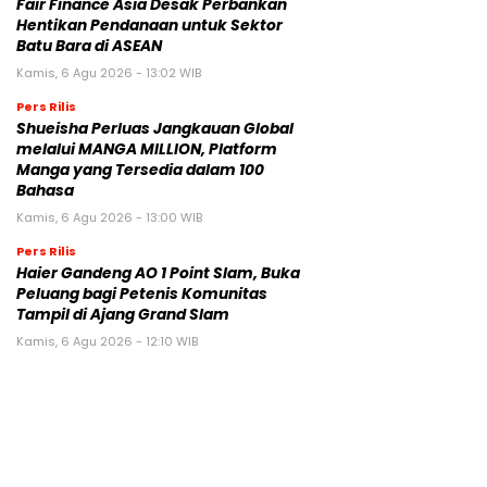
Fair Finance Asia Desak Perbankan
Hentikan Pendanaan untuk Sektor
Batu Bara di ASEAN
Kamis, 6 Agu 2026 - 13:02 WIB
Pers Rilis
Shueisha Perluas Jangkauan Global
melalui MANGA MILLION, Platform
Manga yang Tersedia dalam 100
Bahasa
Kamis, 6 Agu 2026 - 13:00 WIB
Pers Rilis
Haier Gandeng AO 1 Point Slam, Buka
Peluang bagi Petenis Komunitas
Tampil di Ajang Grand Slam
Kamis, 6 Agu 2026 - 12:10 WIB