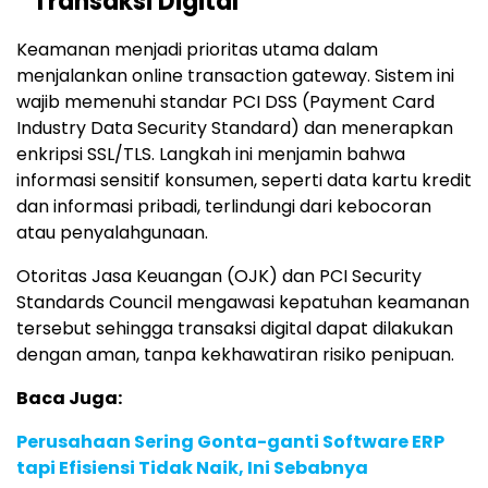
Transaksi Digital
Keamanan menjadi prioritas utama dalam
menjalankan online transaction gateway. Sistem ini
wajib memenuhi standar PCI DSS (Payment Card
Industry Data Security Standard) dan menerapkan
enkripsi SSL/TLS. Langkah ini menjamin bahwa
informasi sensitif konsumen, seperti data kartu kredit
dan informasi pribadi, terlindungi dari kebocoran
atau penyalahgunaan.
Otoritas Jasa Keuangan (OJK) dan PCI Security
Standards Council mengawasi kepatuhan keamanan
tersebut sehingga transaksi digital dapat dilakukan
dengan aman, tanpa kekhawatiran risiko penipuan.
Baca Juga:
Perusahaan Sering Gonta-ganti Software ERP
tapi Efisiensi Tidak Naik, Ini Sebabnya