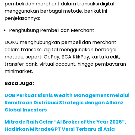
pembeli dan merchant dalam transaksi digital
menggunakan berbagai metode, berikut ini
penjelasannya:
Penghubung Pembeli dan Merchant
DOKU menghubungkan pembeli dan merchant
dalam transaksi digital menggunakan berbagai
metode, seperti GoPay, BCA KlikPay, kartu kredit,
transfer bank, virtual account, hingga pembayaran
minimarket.
Baca Juga:
UOB Perkuat Bisnis Wealth Management melalui
Kemitraan Distribusi Strategis dengan Allianz
Global Investors
Mitrade Raih Gelar “AI Broker of the Year 2026”,
Hadirkan MitradeGPT Versi Terbaru di Asia