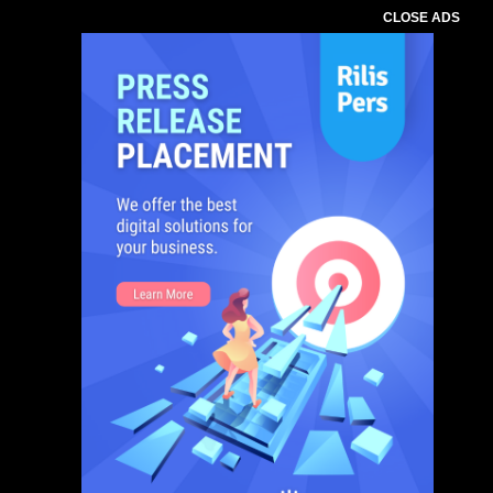
CLOSE ADS