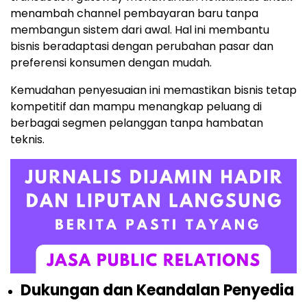
menambah channel pembayaran baru tanpa
membangun sistem dari awal. Hal ini membantu
bisnis beradaptasi dengan perubahan pasar dan
preferensi konsumen dengan mudah.
Kemudahan penyesuaian ini memastikan bisnis tetap
kompetitif dan mampu menangkap peluang di
berbagai segmen pelanggan tanpa hambatan
teknis.
Dukungan dan Keandalan Penyedia