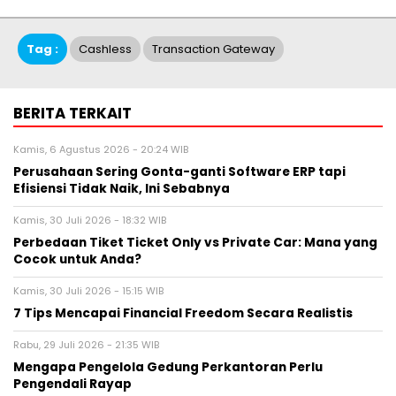
Tag :
Cashless
Transaction Gateway
BERITA TERKAIT
Kamis, 6 Agustus 2026 - 20:24 WIB
Perusahaan Sering Gonta-ganti Software ERP tapi
Efisiensi Tidak Naik, Ini Sebabnya
Kamis, 30 Juli 2026 - 18:32 WIB
Perbedaan Tiket Ticket Only vs Private Car: Mana yang
Cocok untuk Anda?
Kamis, 30 Juli 2026 - 15:15 WIB
7 Tips Mencapai Financial Freedom Secara Realistis
Rabu, 29 Juli 2026 - 21:35 WIB
Mengapa Pengelola Gedung Perkantoran Perlu
Pengendali Rayap