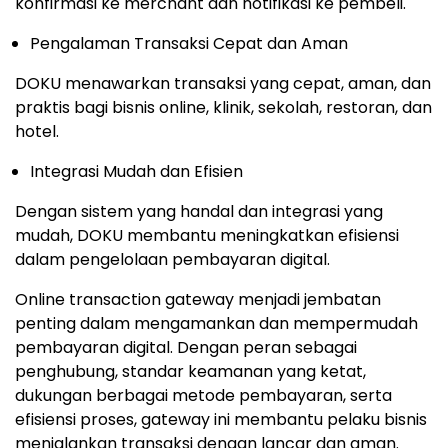
konfirmasi ke merchant dan notifikasi ke pembeli.
Pengalaman Transaksi Cepat dan Aman
DOKU menawarkan transaksi yang cepat, aman, dan
praktis bagi bisnis online, klinik, sekolah, restoran, dan
hotel.
Integrasi Mudah dan Efisien
Dengan sistem yang handal dan integrasi yang
mudah, DOKU membantu meningkatkan efisiensi
dalam pengelolaan pembayaran digital.
Online transaction gateway menjadi jembatan
penting dalam mengamankan dan mempermudah
pembayaran digital. Dengan peran sebagai
penghubung, standar keamanan yang ketat,
dukungan berbagai metode pembayaran, serta
efisiensi proses, gateway ini membantu pelaku bisnis
menjalankan transaksi dengan lancar dan aman.