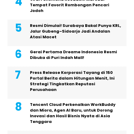
Tempat Favorit Rombongan Pencari
Jodoh
Resmi Dimulai! Surabaya Bakal Punya KRL,
Jalur Gubeng–Sidoarjo Jadi Andalan
Atasi Macet
Gerai Pertama Dreame Indonesia Resmi
Dibuka di Puri Indah Mall!
Press Release Korporasi Tayang di 150
Portal Berita dalam Hitungan Menit, Ini
Strategi Tingkatkan Reputasi
Perusahaan
Tencent Cloud Perkenalkan WorkBuddy
dan Miora, Agen AI Baru, untuk Dorong
Inovasi dan Hasil Bisnis Nyata di Asia
Tenggara