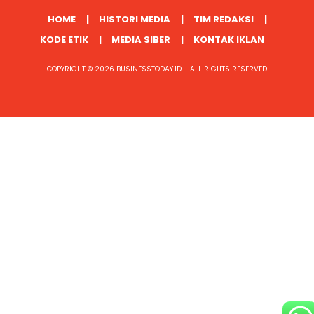
HOME
HISTORI MEDIA
TIM REDAKSI
KODE ETIK
MEDIA SIBER
KONTAK IKLAN
COPYRIGHT © 2026 BUSINESSTODAY.ID - ALL RIGHTS RESERVED