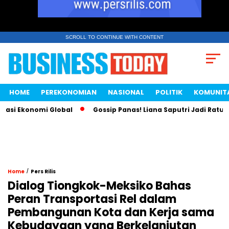
SCROLL TO CONTINUE WITH CONTENT
HOME
PEREKONOMIAN
NASIONAL
POLITIK
KOMUNIT
 Ekonomi Global
Gossip Panas! Liana Saputri Jadi Ratu Ayam
/
Home
Pers Rilis
Dialog Tiongkok-Meksiko Bahas
Peran Transportasi Rel dalam
Pembangunan Kota dan Kerja sama
Kebudayaan yang Berkelanjutan