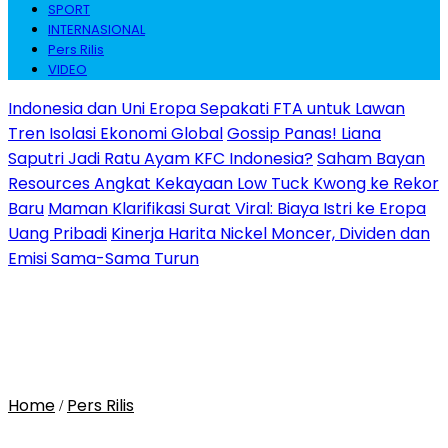
SPORT
INTERNASIONAL
Pers Rilis
VIDEO
Indonesia dan Uni Eropa Sepakati FTA untuk Lawan
Tren Isolasi Ekonomi Global
Gossip Panas! Liana
Saputri Jadi Ratu Ayam KFC Indonesia?
Saham Bayan
Resources Angkat Kekayaan Low Tuck Kwong ke Rekor
Baru
Maman Klarifikasi Surat Viral: Biaya Istri ke Eropa
Uang Pribadi
Kinerja Harita Nickel Moncer, Dividen dan
Emisi Sama-Sama Turun
Home
Pers Rilis
/