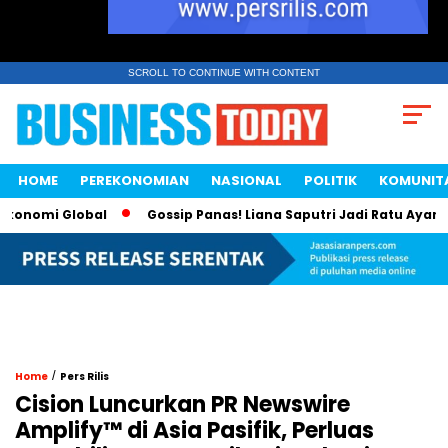
SCROLL TO CONTINUE WITH CONTENT
HOME
PEREKONOMIAN
NASIONAL
POLITIK
KOMUNIT
mi Global
Gossip Panas! Liana Saputri Jadi Ratu Ayam KFC I
/
Home
Pers Rilis
Cision Luncurkan PR Newswire
Amplify™ di Asia Pasifik, Perluas