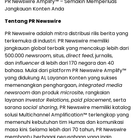
PR Newswire Amplify™ – Semakin Memperluas
Jangkauan Konten Anda
Tentang PR Newswire
PR Newswire adalah mitra distribusi rilis berita yang
terkemuka di industri. PR Newswire memiliki
jangkauan global terbaik yang mencakup lebih dari
500.000
newsroom
, situs,
direct feed
, jurnalis,
dan
influencer
di lebih dari 170 negara dan 40
bahasa. Mulai dari platform PR Newswire Amplify™
yang didukung AI, Layanan Konten yang sukses
memenangkan penghargaan,
integrated media
newsroom
dan produk
microsite
, rangkaian
layanan
Investor Relations
,
paid placement
, serta
sarana
social sharing
, PR Newswire memiliki katalog
solusi Multichannel Amplification™ terlengkap yang
memenuhi kebutuhan tim Humas dan komunikasi
masa kini. Selama lebih dari 70 tahun, PR Newswire
membantu berbagai perusahaan yang ingin