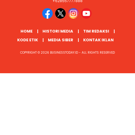
+628557777888
HOME
HISTORI MEDIA
TIM REDAKSI
KODE ETIK
MEDIA SIBER
KONTAK IKLAN
COPYRIGHT © 2026 BUSINESSTODAY.ID - ALL RIGHTS RESERVED