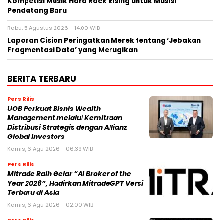
Kompetisi Musik Hard Rock Rising untuk Musisi
Pendatang Baru
Rabu, 5 Agustus 2026 - 14:00 WIB
Laporan Cision Peringatkan Merek tentang ‘Jebakan
Fragmentasi Data’ yang Merugikan
BERITA TERBARU
Pers Rilis
UOB Perkuat Bisnis Wealth
Management melalui Kemitraan
Distribusi Strategis dengan Allianz
Global Investors
Kamis, 6 Agu 2026 - 06:39 WIB
Pers Rilis
Mitrade Raih Gelar “AI Broker of the
Year 2026”, Hadirkan MitradeGPT Versi
Terbaru di Asia
Kamis, 6 Agu 2026 - 02:00 WIB
Pers Rilis