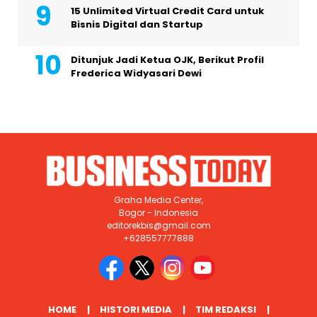
15 Unlimited Virtual Credit Card untuk
Bisnis Digital dan Startup
Ditunjuk Jadi Ketua OJK, Berikut Profil
Frederica Widyasari Dewi
Graha Media Center,
Bogor - Indonesia
editorekbis@gmail.com
+628557777888
HOME
HISTORI MEDIA
TIM REDAKSI