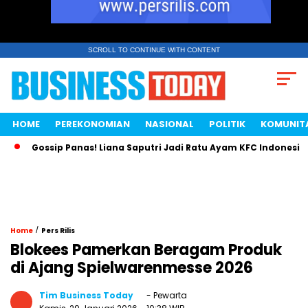
SCROLL TO CONTINUE WITH CONTENT
HOME
PEREKONOMIAN
NASIONAL
POLITIK
KOMUNIT
Gossip Panas! Liana Saputri Jadi Ratu Ayam KFC Indonesia?
/
Home
Pers Rilis
Blokees Pamerkan Beragam Produk
di Ajang Spielwarenmesse 2026
Tim Business Today
- Pewarta