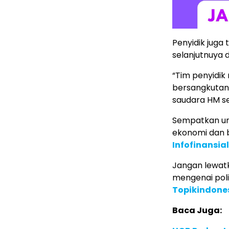
Penyidik juga
selanjutnuya 
“Tim penyidik
bersangkutan 
saudara HM se
Sempatkan un
ekonomi dan b
Infofinansia
Jangan lewatk
mengenai poli
Topikindone
Baca Juga: