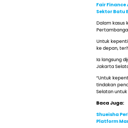
Fair Financ
Sektor Batu 
Dalam kasus k
Pertambangan
Untuk kepenti
ke depan, ter
Ia langsung d
Jakarta Selat
“Untuk kepent
tindakan pena
Selatan untuk 
Baca Juga:
Shueisha Pe
Platform Ma