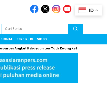
ID
ASIONAL
PERS RILIS
VIDEO
Angkat Kekayaan Low Tuck Kwong ke Rekor Baru
Maman Klar