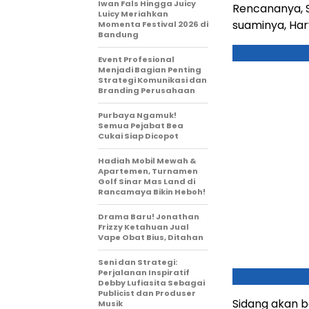
Iwan Fals Hingga Juicy
Rencananya, S
Luicy Meriahkan
suaminya, Har
Momenta Festival 2026 di
Bandung
Event Profesional
Menjadi Bagian Penting
Strategi Komunikasi dan
Branding Perusahaan
Purbaya Ngamuk!
Semua Pejabat Bea
Cukai Siap Dicopot
Hadiah Mobil Mewah &
Apartemen, Turnamen
Golf Sinar Mas Land di
Rancamaya Bikin Heboh!
Drama Baru! Jonathan
Frizzy Ketahuan Jual
Vape Obat Bius, Ditahan
Seni dan Strategi:
Perjalanan Inspiratif
Debby Lufiasita Sebagai
Publicist dan Produser
Sidang akan b
Musik