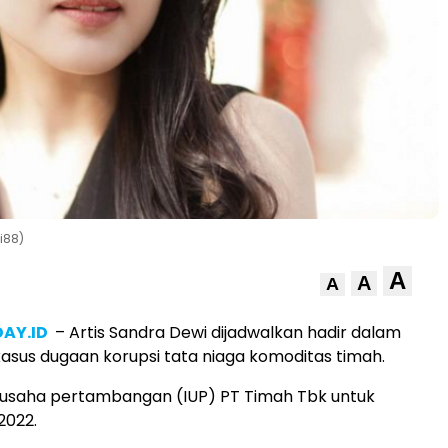
i88)
A
A
A
AY.ID
– Artis Sandra Dewi dijadwalkan hadir dalam
asus dugaan korupsi tata niaga komoditas timah.
in usaha pertambangan (IUP) PT Timah Tbk untuk
2022.