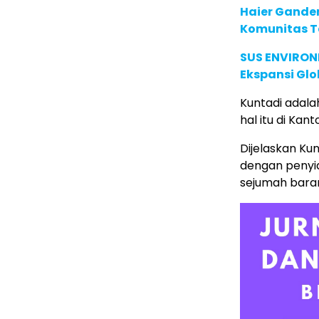
Haier Ganden
Komunitas T
SUS ENVIRONM
Ekspansi Glo
Kuntadi adala
hal itu di Ka
Dijelaskan Ku
dengan penyi
sejumah baran