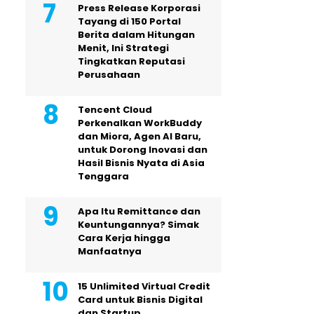
Press Release Korporasi
Tayang di 150 Portal
Berita dalam Hitungan
Menit, Ini Strategi
Tingkatkan Reputasi
Perusahaan
Tencent Cloud
Perkenalkan WorkBuddy
dan Miora, Agen AI Baru,
untuk Dorong Inovasi dan
Hasil Bisnis Nyata di Asia
Tenggara
Apa Itu Remittance dan
Keuntungannya? Simak
Cara Kerja hingga
Manfaatnya
15 Unlimited Virtual Credit
Card untuk Bisnis Digital
dan Startup