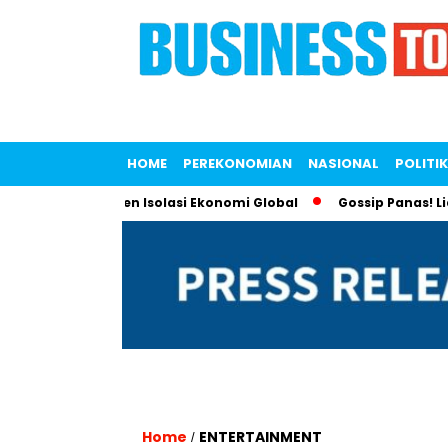
HOME
PEREKONOMIAN
NASIONAL
POLITIK
 Lawan Tren Isolasi Ekonomi Global
Gossip Panas! Liana Sap
Home
ENTERTAINMENT
/