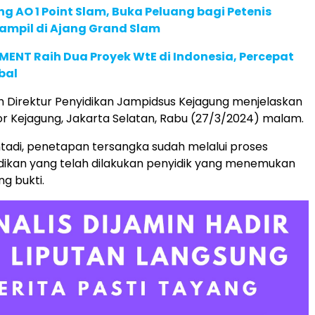
g AO 1 Point Slam, Buka Peluang bagi Petenis
ampil di Ajang Grand Slam
ENT Raih Dua Proyek WtE di Indonesia, Percepat
bal
h Direktur Penyidikan Jampidsus Kejagung menjelaskan
ntor Kejagung, Jakarta Selatan, Rabu (27/3/2024) malam.
ntadi, penetapan tersangka sudah melalui proses
dikan yang telah dilakukan penyidik yang menemukan
g bukti.