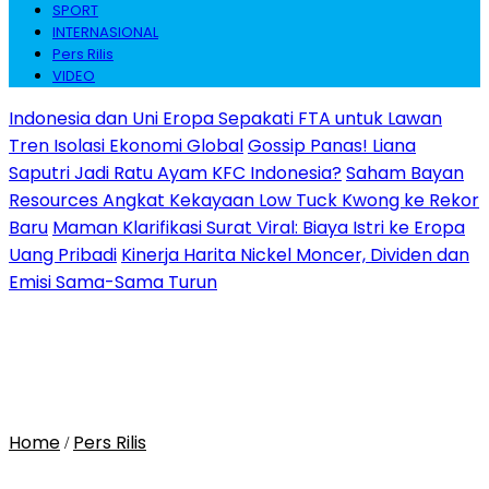
SPORT
INTERNASIONAL
Pers Rilis
VIDEO
Indonesia dan Uni Eropa Sepakati FTA untuk Lawan
Tren Isolasi Ekonomi Global
Gossip Panas! Liana
Saputri Jadi Ratu Ayam KFC Indonesia?
Saham Bayan
Resources Angkat Kekayaan Low Tuck Kwong ke Rekor
Baru
Maman Klarifikasi Surat Viral: Biaya Istri ke Eropa
Uang Pribadi
Kinerja Harita Nickel Moncer, Dividen dan
Emisi Sama-Sama Turun
Home
Pers Rilis
/