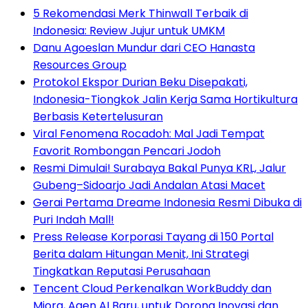
5 Rekomendasi Merk Thinwall Terbaik di
Indonesia: Review Jujur untuk UMKM
Danu Agoeslan Mundur dari CEO Hanasta
Resources Group
Protokol Ekspor Durian Beku Disepakati,
Indonesia-Tiongkok Jalin Kerja Sama Hortikultura
Berbasis Ketertelusuran
Viral Fenomena Rocadoh: Mal Jadi Tempat
Favorit Rombongan Pencari Jodoh
Resmi Dimulai! Surabaya Bakal Punya KRL, Jalur
Gubeng–Sidoarjo Jadi Andalan Atasi Macet
Gerai Pertama Dreame Indonesia Resmi Dibuka di
Puri Indah Mall!
Press Release Korporasi Tayang di 150 Portal
Berita dalam Hitungan Menit, Ini Strategi
Tingkatkan Reputasi Perusahaan
Tencent Cloud Perkenalkan WorkBuddy dan
Miora, Agen AI Baru, untuk Dorong Inovasi dan