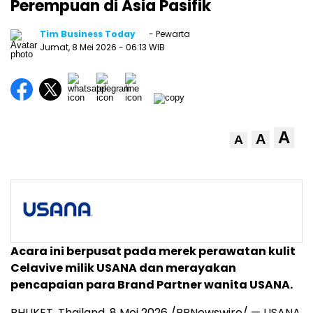
Perempuan di Asia Pasifik
Tim Business Today
- Pewarta
Jumat, 8 Mei 2026
- 06:13 WIB
A
A
A
Acara ini berpusat pada merek perawatan kulit
Celavive milik USANA dan merayakan
pencapaian para Brand Partner wanita USANA.
PHUKET, Thailand
,
8 Mei 2026
/PRNewswire/ — USANA