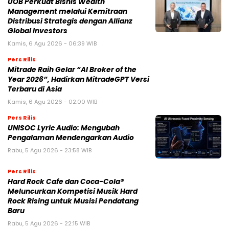
UOB Perkuat Bisnis Wealth
Management melalui Kemitraan
Distribusi Strategis dengan Allianz
Global Investors
Kamis, 6 Agu 2026 - 06:39 WIB
Pers Rilis
Mitrade Raih Gelar “AI Broker of the
Year 2026”, Hadirkan MitradeGPT Versi
Terbaru di Asia
Kamis, 6 Agu 2026 - 02:00 WIB
Pers Rilis
UNISOC Lyric Audio: Mengubah
Pengalaman Mendengarkan Audio
Rabu, 5 Agu 2026 - 23:58 WIB
Pers Rilis
Hard Rock Cafe dan Coca-Cola®
Meluncurkan Kompetisi Musik Hard
Rock Rising untuk Musisi Pendatang
Baru
Rabu, 5 Agu 2026 - 22:15 WIB