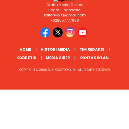
Graha Media Center,
Bogor - Indonesia
editorekbis@gmail.com
+628557777888
HOME
HISTORI MEDIA
TIM REDAKSI
KODE ETIK
MEDIA SIBER
KONTAK IKLAN
COPYRIGHT © 2026 BUSINESSTODAY.ID - ALL RIGHTS RESERVED