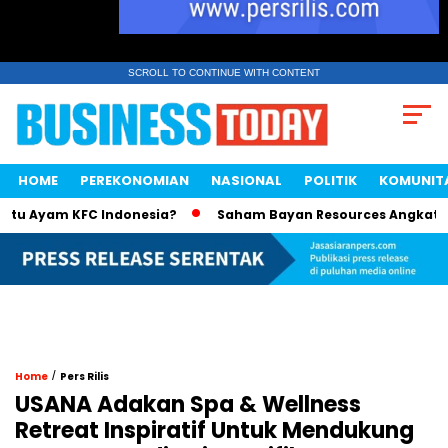
SCROLL TO CONTINUE WITH CONTENT
HOME
PEREKONOMIAN
NASIONAL
POLITIK
KOMUNIT
Ayam KFC Indonesia?
Saham Bayan Resources Angkat Kekaya
/
Home
Pers Rilis
USANA Adakan Spa & Wellness
Retreat Inspiratif Untuk Mendukung