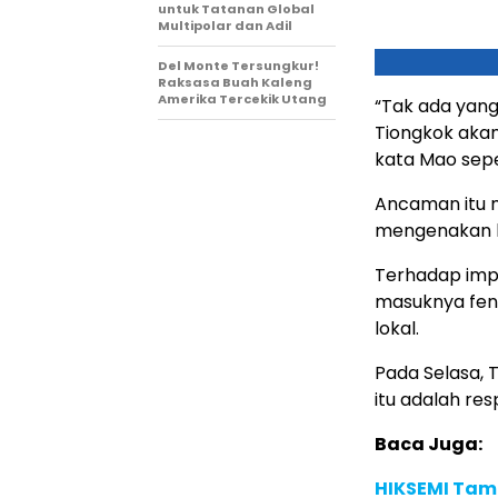
untuk Tatanan Global
Multipolar dan Adil
Del Monte Tersungkur!
Raksasa Buah Kaleng
Amerika Tercekik Utang
“Tak ada yan
Tiongkok akan
kata Mao seper
Ancaman itu 
mengenakan b
Terhadap impo
masuknya fent
lokal.
Pada Selasa,
itu adalah res
Baca Juga:
HIKSEMI Tam