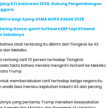
 Ajang DTI Indonesia 2026, Dukung Pengembangan
enggara
 Mitra bagi Ajang GSMA M360 ASEAN 2026
ering Gonta-ganti Software ERP tapi Efisiensi
Ini Sebabnya
bahwa obat terlarang itu dikirim dari Tiongkok ke AS
a dan Meksiko.
ra tentang tarif 10 persen terhadap Tiongkok
pada fakta bahwa mereka mengirim fentanil ke Meksiko
kata Trump.
tuk memberlakukan tarif terhadap ketiga negara itu
ah analis bisa memicu kejatuhan industri AS dan perang
tannya yang pertama, Trump meneken kesepakatan
 Kanada dan Meksiko, dan Perjanjian AS-Meksiko-