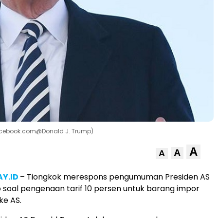
Facebook.com@Donald J. Trump)
A
A
A
Y.ID
– Tiongkok merespons pengumuman Presiden AS
soal pengenaan tarif 10 persen untuk barang impor
ke AS.