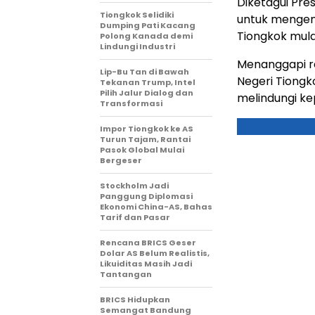
Diketagui Pr
Tiongkok Selidiki
untuk mengena
Dumping Pati Kacang
Tiongkok mula
Polong Kanada demi
Lindungi Industri
Menanggapi re
Lip-Bu Tan di Bawah
Negeri Tiong
Tekanan Trump, Intel
Pilih Jalur Dialog dan
melindungi ke
Transformasi
Impor Tiongkok ke AS
Turun Tajam, Rantai
Pasok Global Mulai
Bergeser
Stockholm Jadi
Panggung Diplomasi
Ekonomi China-AS, Bahas
Tarif dan Pasar
Rencana BRICS Geser
Dolar AS Belum Realistis,
Likuiditas Masih Jadi
Tantangan
BRICS Hidupkan
Semangat Bandung