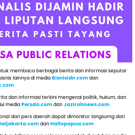
tuk membaca berbagai berita dan informasi seputar
isnis lainnya di media
Bisnisidn.com
dan
t.com
ita dan informasi terkini mengenai politik, hukum, dan
lui media
Persda.com
dan
Jazirahnews.com
ional dari pers daerah dapat dimonitor langsumg dari
Heijakarta.com
dan
Hallopapua.com