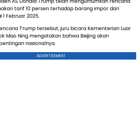
esiden AS Donald Trump telah mengumumkan rencana
kan tarif 10 persen terhadap barang impor dari
i 1 Februar 2025.
ncana Trump tersebut, juru bicara Kementerian Luar
kok Mao Ning mengatakan bahwa Beijing akan
pentingan nasionalnya.
ADVERTISEMENT