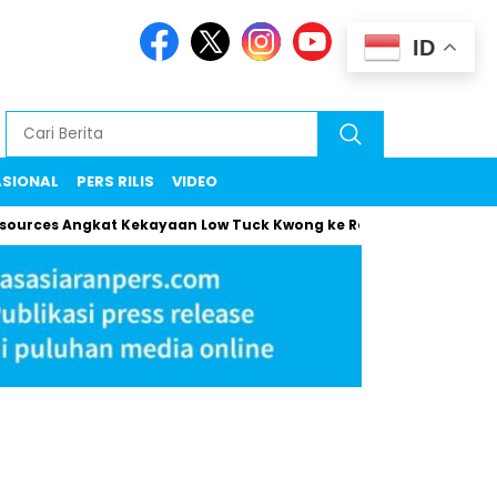
ID
ASIONAL
PERS RILIS
VIDEO
 Angkat Kekayaan Low Tuck Kwong ke Rekor Baru
Maman Klar