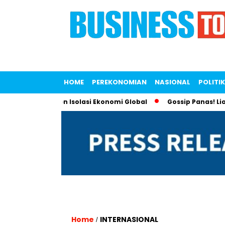
HOME
PEREKONOMIAN
NASIONAL
POLITIK
k Lawan Tren Isolasi Ekonomi Global
Gossip Panas! Liana Sap
Home
INTERNASIONAL
/