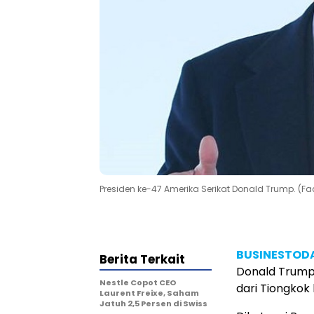
Presiden ke-47 Amerika Serikat Donald Trump. (
BUSINESTODA
Berita Terkait
Donald Trump 
Nestle Copot CEO
dari Tiongkok 
Laurent Freixe, Saham
Jatuh 2,5 Persen di Swiss