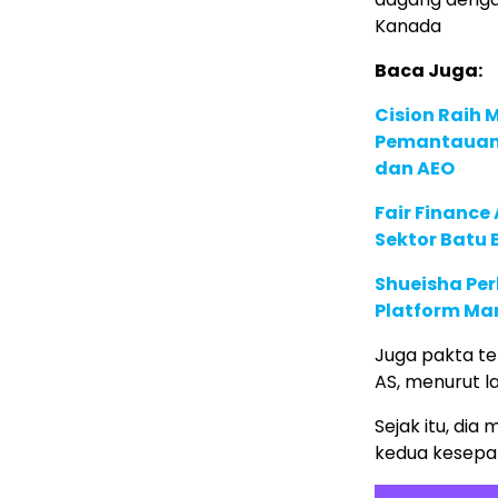
Kanada
Baca Juga:
Cision Raih
Pemantauan d
dan AEO
Fair Financ
Sektor Batu 
Shueisha Pe
Platform Ma
Juga pakta t
AS, menurut l
Sejak itu, di
kedua kesepak