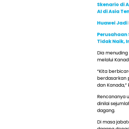
Skenario di
AI di Asia T
Huawei Jadi
Perusahaan S
Tidak Naik, 
Dia menuding 
melalui Kanad
“Kita berbica
berdasarkan 
dan Kanada,” 
Rencananya un
dinilai sejuml
dagang.
Di masa jaba
dagang dengan