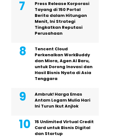
Press Release Korporasi
Tayang di 150 Portal
Berita dalam Hitungan
Menit, Ini Strategi
Tingkatkan Reputasi
Perusahaan
Tencent Cloud
Perkenalkan WorkBuddy
dan Miora, Agen AI Baru,
untuk Dorong Inovasi dan
Hasil Bisnis Nyata di Asia
Tenggara
Ambruk! Harga Emas
Antam Logam Mulia Hari
Ini Turun Ikut Anjlok
15 Unlimited Virtual Credit
Card untuk Bisnis Digital
dan Startup