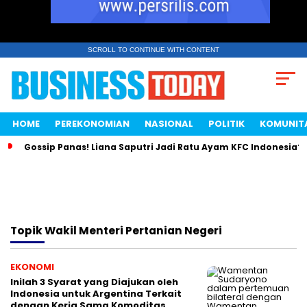
SCROLL TO CONTINUE WITH CONTENT
HOME
PEREKONOMIAN
NASIONAL
POLITIK
KOMUNIT
Gossip Panas! Liana Saputri Jadi Ratu Ayam KFC Indonesia?
Topik
Wakil Menteri Pertanian Negeri
EKONOMI
Inilah 3 Syarat yang Diajukan oleh
Indonesia untuk Argentina Terkait
dengan Kerja Sama Komoditas