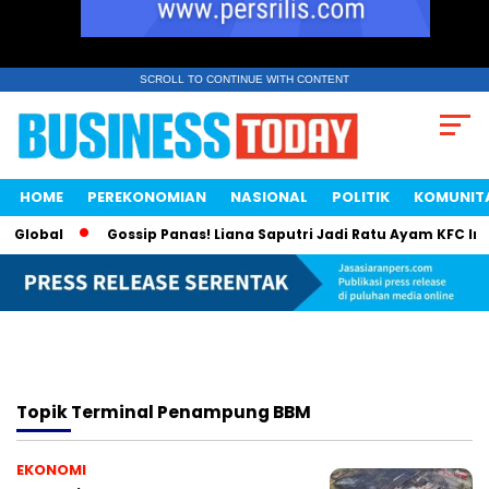
SCROLL TO CONTINUE WITH CONTENT
HOME
PEREKONOMIAN
NASIONAL
POLITIK
KOMUNIT
 Global
Gossip Panas! Liana Saputri Jadi Ratu Ayam KFC Ind
Topik
Terminal Penampung BBM
EKONOMI