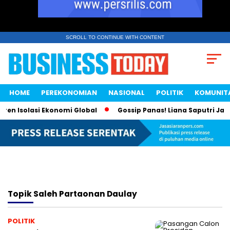
SCROLL TO CONTINUE WITH CONTENT
HOME
PEREKONOMIAN
NASIONAL
POLITIK
KOMUNIT
en Isolasi Ekonomi Global
Gossip Panas! Liana Saputri Jadi
Topik
Saleh Partaonan Daulay
POLITIK