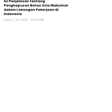
Ini Penjelasan tentang
Penghapusan Batas Usia Maksimal
dalam Lowongan Pekerjaan di
Indonesia
Senin, 7 Juli 2025 - 17:00 WIB