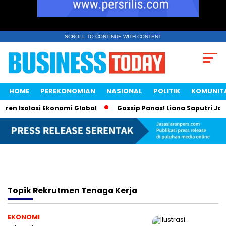
SCROLL TO CONTINUE WITH CONTENT
HOME
PEREKONOMIAN
NASIONAL
POLITIK
KOMUNIT
ren Isolasi Ekonomi Global
Gossip Panas! Liana Saputri Jadi
Topik
Rekrutmen Tenaga Kerja
EKONOMI