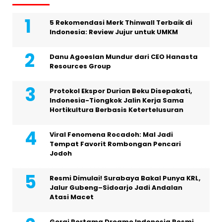
5 Rekomendasi Merk Thinwall Terbaik di
Indonesia: Review Jujur untuk UMKM
Danu Agoeslan Mundur dari CEO Hanasta
Resources Group
Protokol Ekspor Durian Beku Disepakati,
Indonesia-Tiongkok Jalin Kerja Sama
Hortikultura Berbasis Ketertelusuran
Viral Fenomena Rocadoh: Mal Jadi
Tempat Favorit Rombongan Pencari
Jodoh
Resmi Dimulai! Surabaya Bakal Punya KRL,
Jalur Gubeng–Sidoarjo Jadi Andalan
Atasi Macet
Gerai Pertama Dreame Indonesia Resmi