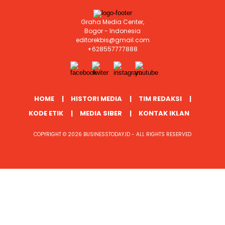
Graha Media Center,
Bogor - Indonesia
editorekbis@gmail.com
+628557777888
HOME
HISTORI MEDIA
TIM REDAKSI
KODE ETIK
MEDIA SIBER
KONTAK IKLAN
COPYRIGHT © 2026 BUSINESSTODAY.ID - ALL RIGHTS RESERVED