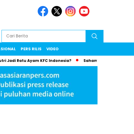
ASIONAL
PERS RILIS
VIDEO
utri Jadi Ratu Ayam KFC Indonesia?
Saham Bayan Resources 