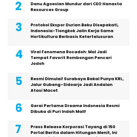
Danu Agoeslan Mundur dari CEO Hanasta
Resources Group
Protokol Ekspor Durian Beku Disepakati,
Indonesia-Tiongkok Jalin Kerja Sama
Hortikultura Berbasis Ketertelusuran
Viral Fenomena Rocadoh: Mal Jadi
Tempat Favorit Rombongan Pencari
Jodoh
Resmi Dimulai! Surabaya Bakal Punya KRL,
Jalur Gubeng–Sidoarjo Jadi Andalan
Atasi Macet
Gerai Pertama Dreame Indonesia Resmi
Dibuka di Puri Indah Mall!
Press Release Korporasi Tayang di 150
Portal Berita dalam Hitungan Menit, Ini