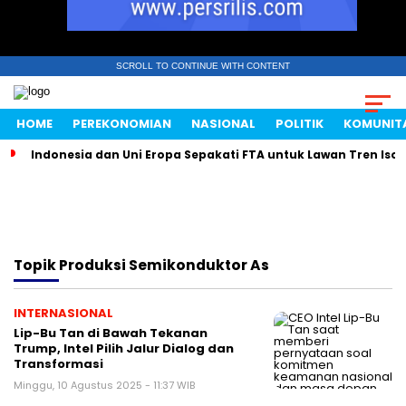
SCROLL TO CONTINUE WITH CONTENT
HOME
PEREKONOMIAN
NASIONAL
POLITIK
KOMUNIT
Indonesia dan Uni Eropa Sepakati FTA untuk Lawan Tren Isol
Topik
Produksi Semikonduktor As
INTERNASIONAL
Lip-Bu Tan di Bawah Tekanan
Trump, Intel Pilih Jalur Dialog dan
Transformasi
Minggu, 10 Agustus 2025 - 11:37 WIB