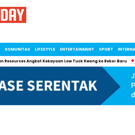
KOMUNITAS
LIFESTYLE
ENTERTAINMENT
SPORT
INTERN
sources Angkat Kekayaan Low Tuck Kwong ke Rekor Baru
Ma