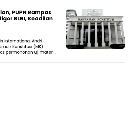
ilan, PUPN Rampas
igor BLBI, Keadilan
 International Andri
mah Konstitusi (MK)
tas permohonan uji materi…