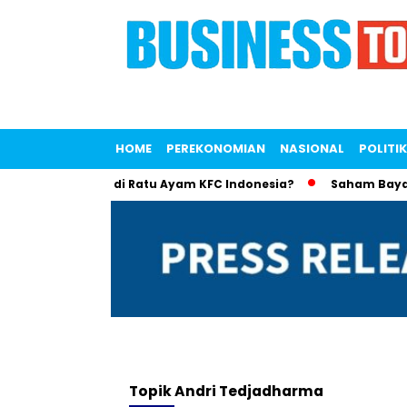
HOME
PEREKONOMIAN
NASIONAL
POLITIK
iana Saputri Jadi Ratu Ayam KFC Indonesia?
Saham Bayan Re
Topik
Andri Tedjadharma