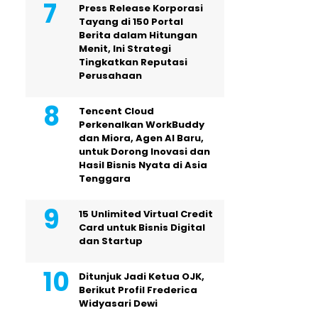
Press Release Korporasi
Tayang di 150 Portal
Berita dalam Hitungan
Menit, Ini Strategi
Tingkatkan Reputasi
Perusahaan
Tencent Cloud
Perkenalkan WorkBuddy
dan Miora, Agen AI Baru,
untuk Dorong Inovasi dan
Hasil Bisnis Nyata di Asia
Tenggara
15 Unlimited Virtual Credit
Card untuk Bisnis Digital
dan Startup
Ditunjuk Jadi Ketua OJK,
Berikut Profil Frederica
Widyasari Dewi