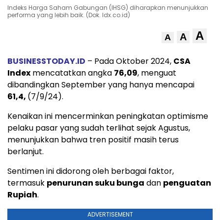
Indeks Harga Saham Gabungan (IHSG) diharapkan menunjukkan
performa yang lebih baik. (Dok. Idx.co.id)
A
A
A
BUSINESSTODAY.ID
– Pada Oktober 2024,
CSA
Index
mencatatkan angka
76,09
, menguat
dibandingkan September yang hanya mencapai
61,4,
(7/9/24).
Kenaikan ini mencerminkan peningkatan optimisme
pelaku pasar yang sudah terlihat sejak Agustus,
menunjukkan bahwa tren positif masih terus
berlanjut.
Sentimen ini didorong oleh berbagai faktor,
termasuk
penurunan suku bunga
dan
penguatan
Rupiah
.
ADVERTISEMENT