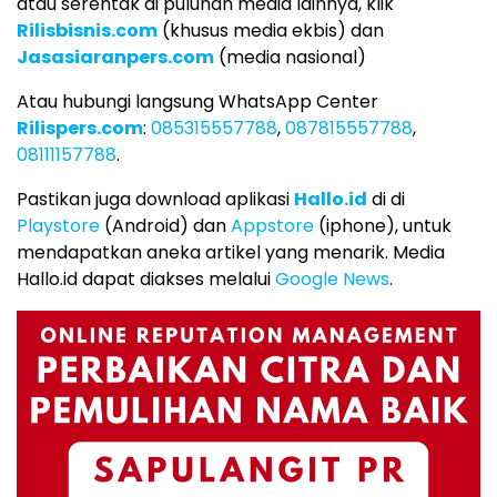
atau serentak di puluhan media lainnya, klik
Rilisbisnis.com
(khusus media ekbis) dan
Jasasiaranpers.com
(media nasional)
Atau hubungi langsung WhatsApp Center
Rilispers.com
:
085315557788
,
087815557788
,
08111157788
.
Pastikan juga download aplikasi
Hallo.id
di di
Playstore
(Android) dan
Appstore
(iphone), untuk
mendapatkan aneka artikel yang menarik. Media
Hallo.id dapat diakses melalui
Google News
.