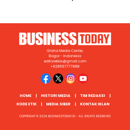
Graha Media Center,
Bogor - Indonesia
editorekbis@gmail.com
+628557777888
HOME
HISTORI MEDIA
TIM REDAKSI
KODE ETIK
MEDIA SIBER
KONTAK IKLAN
COPYRIGHT © 2026 BUSINESSTODAY.ID - ALL RIGHTS RESERVED