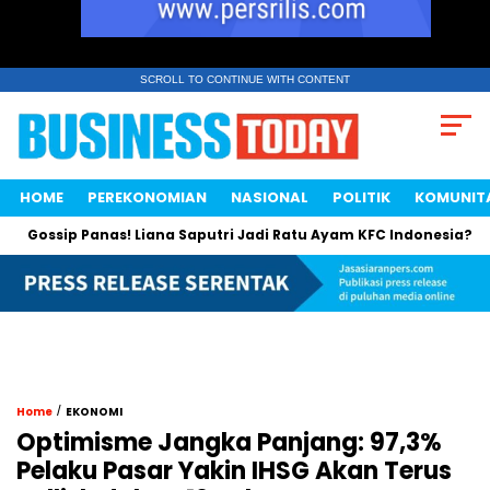
SCROLL TO CONTINUE WITH CONTENT
HOME
PEREKONOMIAN
NASIONAL
POLITIK
KOMUNIT
ssip Panas! Liana Saputri Jadi Ratu Ayam KFC Indonesia?
Sa
/
Home
EKONOMI
Optimisme Jangka Panjang: 97,3%
Pelaku Pasar Yakin IHSG Akan Terus