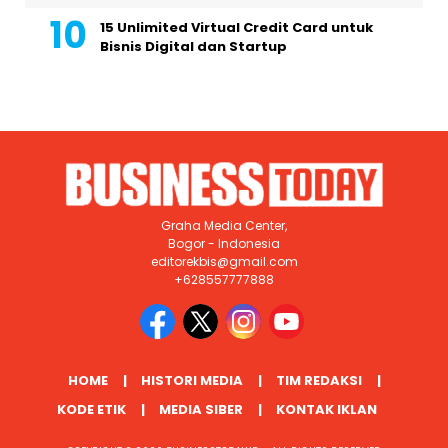
15 Unlimited Virtual Credit Card untuk
Bisnis Digital dan Startup
Graha Media Center,
Bogor - Indonesia
editorekbis@gmail.com
+628557777888
HOME
HISTORI MEDIA
TIM REDAKSI
KODE ETIK
MEDIA SIBER
KONTAK IKLAN