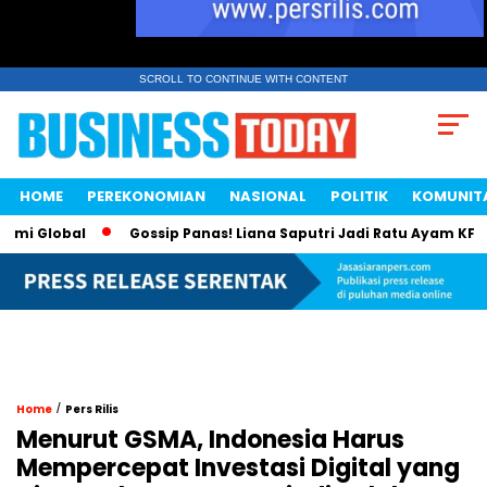
SCROLL TO CONTINUE WITH CONTENT
HOME
PEREKONOMIAN
NASIONAL
POLITIK
KOMUNIT
 Global
Gossip Panas! Liana Saputri Jadi Ratu Ayam KFC Indo
/
Home
Pers Rilis
Menurut GSMA, Indonesia Harus
Mempercepat Investasi Digital yang