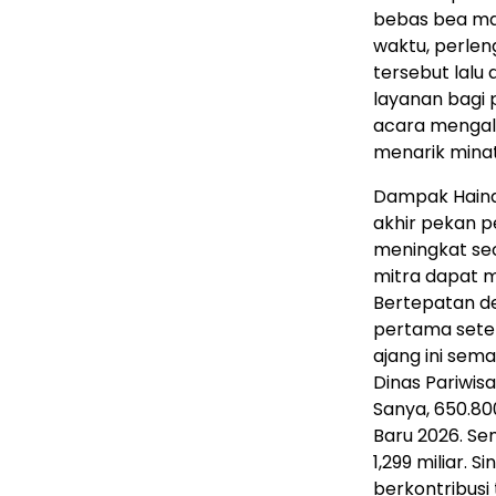
bebas bea ma
waktu, perlen
tersebut lalu 
layanan bagi 
acara mengalam
menarik minat
Dampak Haina
akhir pekan 
meningkat sec
mitra dapat m
Bertepatan de
pertama setel
ajang ini sem
Dinas Pariwisa
Sanya, 650.80
Baru 2026. Se
1,299 miliar.
berkontribusi