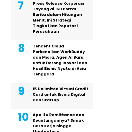
Press Release Korporasi
Tayang di 150 Portal
Berita dalam Hitungan
Menit, Ini Strategi
Tingkatkan Reputasi
Perusahaan
Tencent Cloud
Perkenalkan WorkBuddy
dan Miora, Agen AI Baru,
untuk Dorong Inovasi dan
Hasil Bisnis Nyata di Asia
Tenggara
15 Unlimited Virtual Credit
Card untuk Bisnis Digital
dan Startup
Apa Itu Remittance dan
Keuntungannya? Simak
Cara Kerja hingga
Manfaatnya