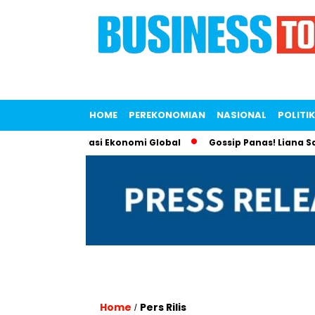
HOME
PEREKONOMIAN
NASIONAL
POLITIK
awan Tren Isolasi Ekonomi Global
Gossip Panas! Liana Saputr
Home
Pers Rilis
/