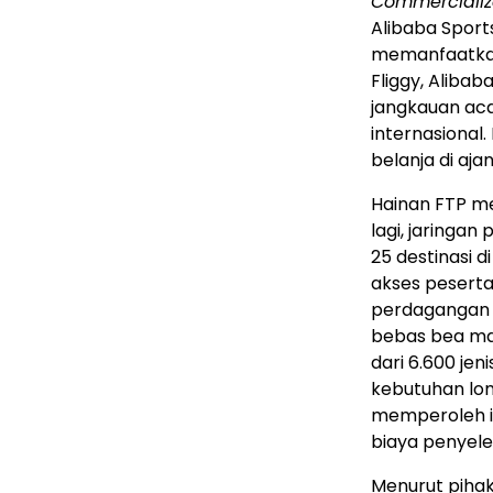
Commercializ
Alibaba Sport
memanfaatkan
Fliggy, Aliba
jangkauan aca
internasional.
belanja di aja
Hainan FTP me
lagi, jaringa
25 destinasi 
akses peserta
perdagangan y
bebas bea mas
dari 6.600 je
kebutuhan lo
memperoleh in
biaya penyel
Menurut piha