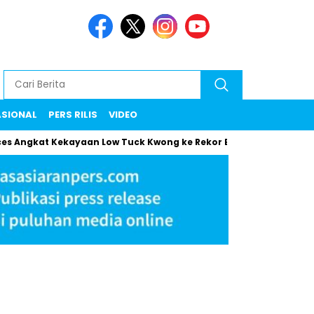
ASIONAL
PERS RILIS
VIDEO
gkat Kekayaan Low Tuck Kwong ke Rekor Baru
Maman Klarifi