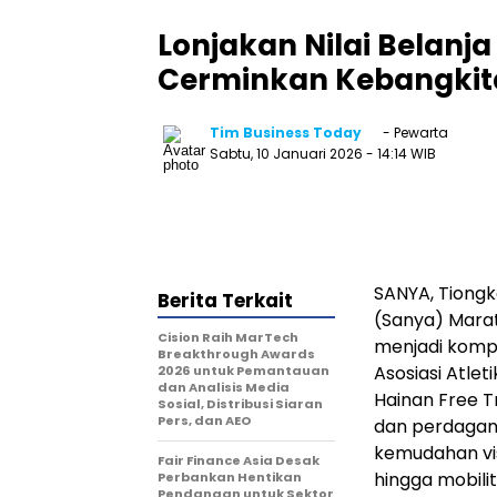
Lonjakan Nilai Belan
Cerminkan Kebangkita
Tim Business Today
- Pewarta
Sabtu, 10 Januari 2026
- 14:14 WIB
SANYA, Tiongk
Berita Terkait
(Sanya) Marat
Cision Raih MarTech
menjadi kompe
Breakthrough Awards
Asosiasi Atlet
2026 untuk Pemantauan
dan Analisis Media
Hainan Free T
Sosial, Distribusi Siaran
Pers, dan AEO
dan perdagang
kemudahan vi
Fair Finance Asia Desak
hingga mobilit
Perbankan Hentikan
Pendanaan untuk Sektor