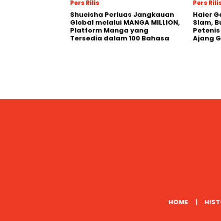
Pers Rilis
Pers Rili
Shueisha Perluas Jangkauan
Haier G
Global melalui MANGA MILLION,
Slam, B
Platform Manga yang
Petenis
Tersedia dalam 100 Bahasa
Ajang 
HOME
HIST