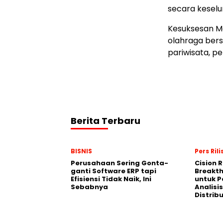
secara keselu
Kesuksesan M
olahraga ber
pariwisata, pe
Berita Terbaru
BISNIS
Pers Rili
Perusahaan Sering Gonta-
Cision 
ganti Software ERP tapi
Breakt
Efisiensi Tidak Naik, Ini
untuk 
Sebabnya
Analisis
Distrib