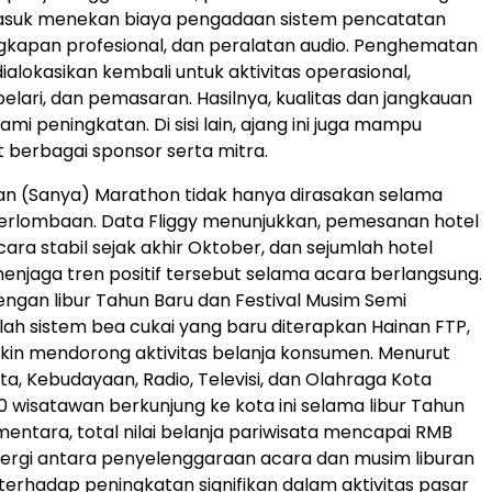
suk menekan biaya pengadaan sistem pencatatan
gkapan profesional, dan peralatan audio. Penghematan
dialokasikan kembali untuk aktivitas operasional,
pelari, dan pemasaran. Hasilnya, kualitas dan jangkauan
i peningkatan. Di sisi lain, ajang ini juga mampu
 berbagai sponsor serta mitra.
n (Sanya) Marathon tidak hanya dirasakan selama
perlombaan. Data Fliggy menunjukkan, pemesanan hotel
ara stabil sejak akhir Oktober, dan sejumlah hotel
enjaga tren positif tersebut selama acara berlangsung.
ngan libur Tahun Baru dan Festival Musim Semi
ah sistem bea cukai yang baru diterapkan Hainan FTP,
akin mendorong aktivitas belanja konsumen. Menurut
ta, Kebudayaan, Radio, Televisi, dan Olahraga Kota
0 wisatawan berkunjung ke kota ini selama libur Tahun
mentara, total nilai belanja pariwisata mencapai RMB
 Sinergi antara penyelenggaraan acara dan musim liburan
 terhadap peningkatan signifikan dalam aktivitas pasar