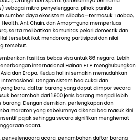
ation
, Orange Lion Sports (sebelumnya bernama
s) sebagai mitra penyelenggara, pihak panitia
 sumber daya ekosistem Alibaba—termasuk Taobao,
ba Health, Ant Chain, dan Amap—guna memperluas
ra, serta melibatkan komunitas pelari domestik dan
 Hal tersebut ikut mendorong partisipasi dan nilai
ng tersebut.
mberikan fasilitas bebas visa untuk 86 negara. Lebih
n penerbangan internasional Hainan FTP menghubungkan
di Asia dan Eropa. Kedua hal ini semakin memudahkan
 internasional. Dengan sistem bea cukai dan
ang baru, daftar barang yang dapat diimpor secara
uk bertambah dari 1.900 jenis barang menjadi lebih
nis barang. Dengan demikian, perlengkapan dan
mba maraton yang sebelumnya dikenai bea masuk kini
sentif pajak sehingga secara signifikan menghemat
enggaraan acara.
k penyelenggara acara, penambahan daftar barang