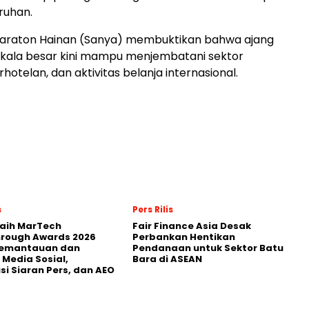
ruhan.
araton Hainan (Sanya) membuktikan bahwa ajang
skala besar kini mampu menjembatani sektor
rhotelan, dan aktivitas belanja internasional.
s
Pers Rilis
Raih MarTech
Fair Finance Asia Desak
hrough Awards 2026
Perbankan Hentikan
Pemantauan dan
Pendanaan untuk Sektor Batu
 Media Sosial,
Bara di ASEAN
usi Siaran Pers, dan AEO