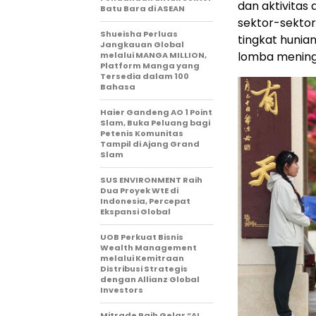
dan aktivitas
Batu Bara di ASEAN
sektor-sektor 
Shueisha Perluas
tingkat hunian
Jangkauan Global
lomba meningk
melalui MANGA MILLION,
Platform Manga yang
Tersedia dalam 100
Bahasa
Haier Gandeng AO 1 Point
Slam, Buka Peluang bagi
Petenis Komunitas
Tampil di Ajang Grand
Slam
SUS ENVIRONMENT Raih
Dua Proyek WtE di
Indonesia, Percepat
Ekspansi Global
UOB Perkuat Bisnis
Wealth Management
melalui Kemitraan
Distribusi Strategis
dengan Allianz Global
Investors
Mitrade Raih Gelar “AI