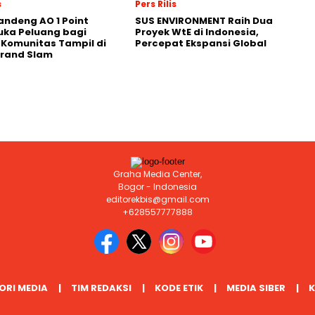
s
Pers Rilis
andeng AO 1 Point
SUS ENVIRONMENT Raih Dua
uka Peluang bagi
Proyek WtE di Indonesia,
 Komunitas Tampil di
Percepat Ekspansi Global
Grand Slam
Graha Media Center,
Bogor - Indonesia
editorekbis@gmail.com
+628557777888
ORI MEDIA
TIM REDAKSI
KODE ETIK
MEDIA SIBER
K