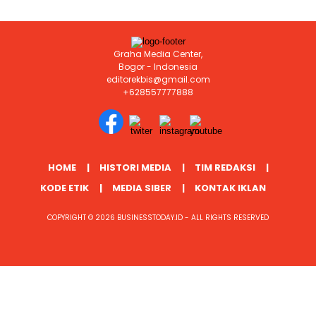
Graha Media Center,
Bogor - Indonesia
editorekbis@gmail.com
+628557777888
HOME
HISTORI MEDIA
TIM REDAKSI
KODE ETIK
MEDIA SIBER
KONTAK IKLAN
COPYRIGHT © 2026 BUSINESSTODAY.ID - ALL RIGHTS RESERVED