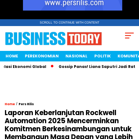
SCROLL TO CONTINUE WITH CONTENT
HOME
PEREKONOMIAN
NASIONAL
POLITIK
KOMUNIT
si Ekonomi Global
Gossip Panas! Liana Saputri Jadi Ratu Ay
/
Home
Pers Rilis
Laporan Keberlanjutan Rockwell
Automation 2025 Mencerminkan
Komitmen Berkesinambungan untuk
Membangun Masa Depan yang Lebih