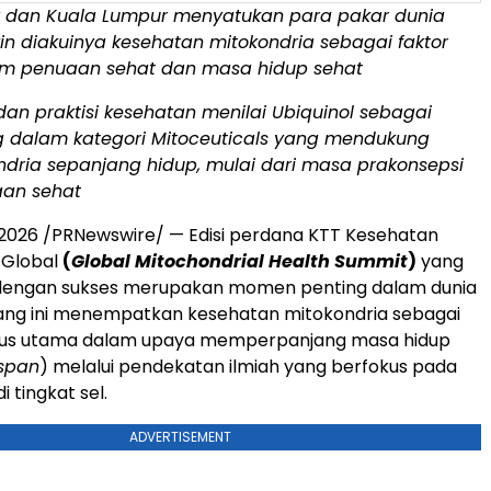
y dan Kuala Lumpur menyatukan para pakar dunia
in diakuinya kesehatan mitokondria sebagai faktor
m penuaan sehat dan masa hidup sehat
 dan praktisi kesehatan menilai Ubiquinol sebagai
ng dalam kategori Mitoceuticals yang mendukung
ndria sepanjang hidup, mulai dari masa prakonsepsi
an sehat
i 2026 /PRNewswire/ — Edisi perdana KTT Kesehatan
 Global
(
Global Mitochondrial Health Summit
)
yang
dengan sukses merupakan momen penting dalam dunia
jang ini menempatkan kesehatan mitokondria sebagai
okus utama dalam upaya memperpanjang masa hidup
span
) melalui pendekatan ilmiah yang berfokus pada
i tingkat sel.
ADVERTISEMENT