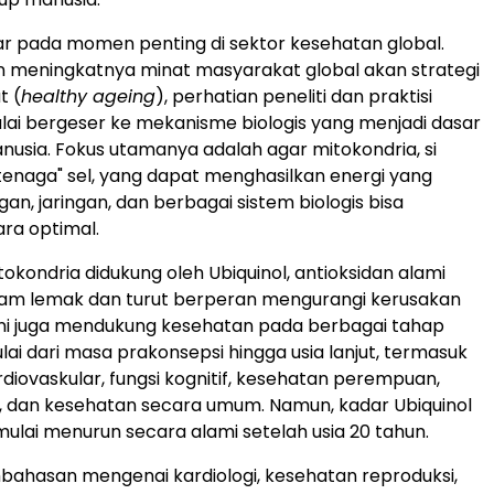
elar pada momen penting di sektor kesehatan global.
n meningkatnya minat masyarakat global akan strategi
t (
healthy ageing
), perhatian peneliti dan praktisi
ai bergeser ke mekanisme biologis yang menjadi dasar
usia. Fokus utamanya adalah agar mitokondria, si
enaga" sel, yang dapat menghasilkan energi yang
an, jaringan, dan berbagai sistem biologis bisa
ara optimal.
okondria didukung oleh Ubiquinol, antioksidan alami
lam lemak dan turut berperan mengurangi kerusakan
ini juga mendukung kesehatan pada berbagai tahap
lai dari masa prakonsepsi hingga usia lanjut, termasuk
diovaskular, fungsi kognitif, kesehatan perempuan,
i, dan kesehatan secara umum. Namun, kadar Ubiquinol
ulai menurun secara alami setelah usia 20 tahun.
ahasan mengenai kardiologi, kesehatan reproduksi,