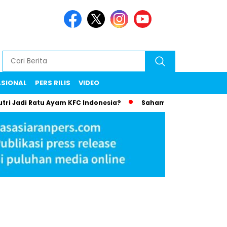
ASIONAL
PERS RILIS
VIDEO
utri Jadi Ratu Ayam KFC Indonesia?
Saham Bayan Resources 