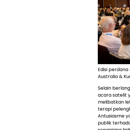
Edisi perdana
Australia & K
Selain berlang
acara satelit 
melibatkan leb
terapi pelengk
Antusiasme ya
publik terha
sepanjang hid