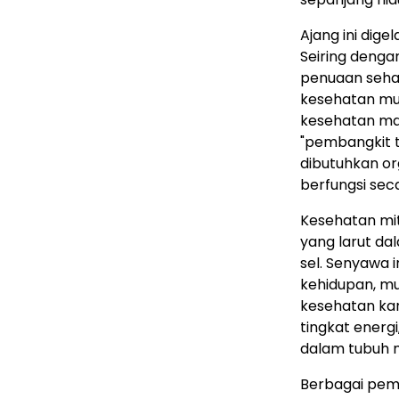
Ajang ini dig
Seiring denga
penuaan seha
kesehatan mul
kesehatan man
"pembangkit t
dibutuhkan org
berfungsi sec
Kesehatan mit
yang larut da
sel. Senyawa 
kehidupan, mu
kesehatan kar
tingkat energ
dalam tubuh m
Berbagai pemb