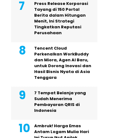
Press Release Korporasi
Tayang di 150 Portal
Berita dalam Hitungan
Menit, Ini Strategi
Tingkatkan Reputasi
Perusahaan
Tencent Cloud
Perkenalkan WorkBuddy
dan Miora, Agen AI Baru,
untuk Dorong Inovasi dan
Hasil Bisnis Nyata di Asia
Tenggara
7 Tempat Belanja yang
Sudah Menerima
Pembayaran QRIS di
Indonesia
Ambruk! Harga Emas
Antam Logam Mulia Hari
Ini Turun Ikut Anjlok