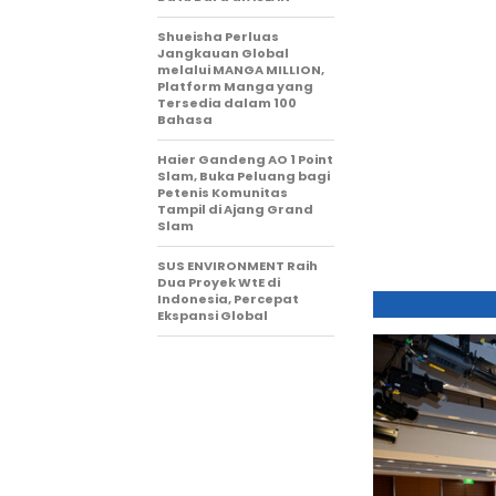
Shueisha Perluas
Jangkauan Global
melalui MANGA MILLION,
Platform Manga yang
Tersedia dalam 100
Bahasa
Haier Gandeng AO 1 Point
Slam, Buka Peluang bagi
Petenis Komunitas
Tampil di Ajang Grand
Slam
SUS ENVIRONMENT Raih
Dua Proyek WtE di
Indonesia, Percepat
Ekspansi Global