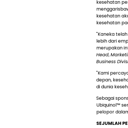
kesehatan per
menggarisbaw
kesehatan ak
kesehatan pad
"Kaneka tela
lebih dari em
merupakan int
Head
,
Market
Business Divis
"Kami percay
depan, keseha
di dunia keseh
Sebagai spons
Ubiquinol™ se
pelopor dalam
SEJUMLAH P