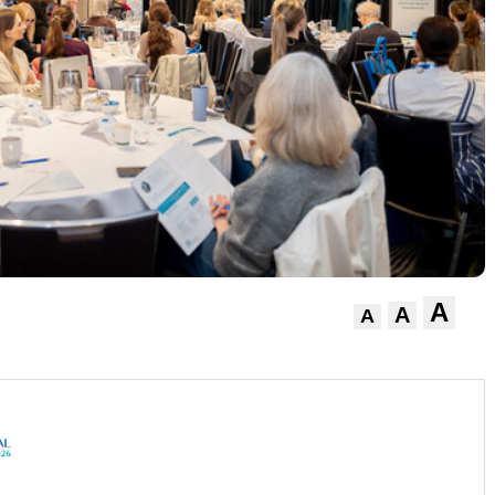
A
A
A