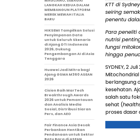
MAGLIANO, SEBAGAI
KTT di Sydne
LANGKAH KEDUA DALAM
MEMBANGUN PLATFORM
seiring semak
MEREK MEWAH ITALIA
penentu dala
BARU
HIKSEMI Tampilkan Solusi
Para peneliti
Penyimpanan Data
nutrisi penti
untuk Seluruh Skenario
di Ajang DTI Indonesia
fungsi mitoko
2026, Dukung
hingga penua
Pengembangan AI di Asia
Tenggara
SYDNEY, 2 Jul
Huawei Jadi Mitra bagi
Mitochondrial
Ajang GSMA M360 ASEAN
2026
berlangsung 
kesehatan. A
Cision Raih MarTech
Breakthrough Awards
salah satu f
2026 untuk Pemantauan
sehat (
health
dan Analisis Media
Sosial, Distribusi Siaran
proses dasar d
Pers, dan AEO
Fair Finance Asia Desak
Perbankan Hentikan
Pendanaan untuk Sektor
Batu Bara di ASEAN