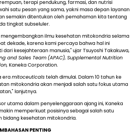
empuan, terapi pendukung, farmasi, dan nutrisi
ahi satu pesan yang sama, yakni masa depan layanan
an semakin ditentukan oleh pemahaman kita tentang
a tingkat subseluler.
h mengembangkan ilmu kesehatan mitokondria selama
pat dekade, karena kami percaya bahwa hal ini
i dari kesejahteraan manusia," ujar Tsuyoshi Takakuwa,
ing and Sales Team
(APAC), Supplemental Nutrition
ion,
Kaneka Corporation.
a era
mitoceuticals
telah dimulai. Dalam 10 tahun ke
tan mitokondria akan menjadi salah satu fokus utama
atan," lanjutnya.
or utama dalam penyelenggaraan ajang ini, Kaneka
makin memperkuat posisinya sebagai salah satu
 bidang kesehatan mitokondria.
EMBAHASAN PENTING