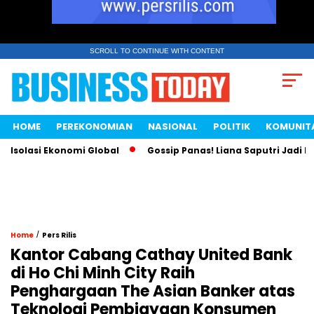
SCROLL TO CONTINUE WITH CONTENT
HOME
PEREKONOMIAN
NASIONAL
POLITIK
KOMUNIT
olasi Ekonomi Global
Gossip Panas! Liana Saputri Jadi Ratu
/
Home
Pers Rilis
Kantor Cabang Cathay United Bank
di Ho Chi Minh City Raih
Penghargaan The Asian Banker atas
Teknologi Pembiayaan Konsumen