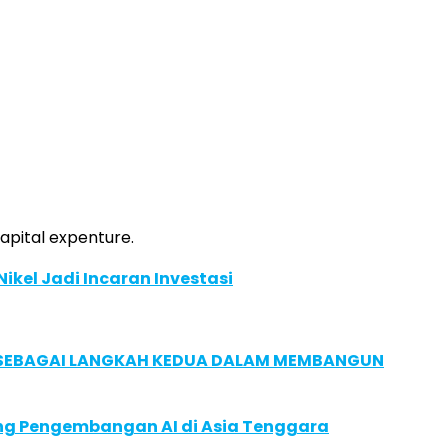
apital expenture.
Nikel Jadi Incaran Investasi
, SEBAGAI LANGKAH KEDUA DALAM MEMBANGUN
ung Pengembangan AI di Asia Tenggara