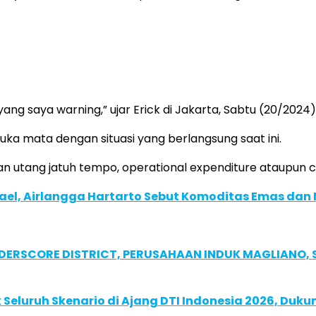
yang saya warning,” ujar Erick di Jakarta, Sabtu (20/2024)
ka mata dengan situasi yang berlangsung saat ini.
san utang jatuh tempo, operational expenditure ataupun c
Israel, Airlangga Hartarto Sebut Komoditas Emas dan 
NDERSCORE DISTRICT, PERUSAHAAN INDUK MAGLIANO
Seluruh Skenario di Ajang DTI Indonesia 2026, Duk