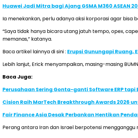
Huawei Jadi Mitra bagi Ajang GSMA M360 ASEAN 2
Ia menekankan, perlu adanya aksi korporasi agar bisa b
“Saya tidak hanya bicara utang jatuh tempo, opex, capex.
memanas,” katanya.
Baca artikel lainnya di sini :
Erupsi Gunungapi Ruang, 
Lebih lanjut, Erick menyampaikan, masing-masing BUMN
Baca Juga:
Perusahaan Sering Gonta-ganti Software ERP tapi Ef
Cision Raih MarTech Breakthrough Awards 2026 untu
Fair Finance Asia Desak Perbankan Hentikan Penda
Perang antara Iran dan Israel berpotensi mengganggu r