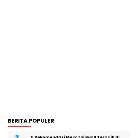
BERITA POPULER
5 Rekomendasi Merk Thinwall Terbaik di