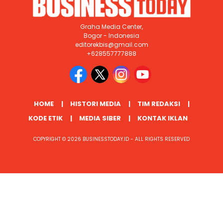
Graha Media Center,
Bogor - Indonesia
editorekbis@gmail.com
+628557777888
HOME
HISTORI MEDIA
TIM REDAKSI
KODE ETIK
MEDIA SIBER
KONTAK IKLAN
COPYRIGHT © 2026 BUSINESSTODAY.ID - ALL RIGHTS RESERVED