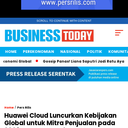
SCROLL TO CONTINUE WITH CONTENT
HOME
PEREKONOMIAN
NASIONAL
POLITIK
KOMUNIT
i Global
Gossip Panas! Liana Saputri Jadi Ratu Ayam KFC In
/
Home
Pers Rilis
Huawei Cloud Luncurkan Kebijakan
Global untuk Mitra Penjualan pada