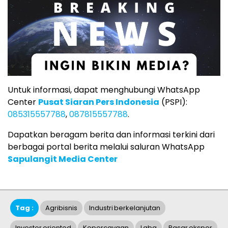
Untuk informasi, dapat menghubungi WhatsApp
Center
Pusat Siaran Pers Indonesia
(PSPI):
085315557788
,
087815557788
.
Dapatkan beragam berita dan informasi terkini dari
berbagai portal berita melalui saluran WhatsApp
Sapulangit Media Center
Tag :
Agribisnis
Industri Berkelanjutan
Investor Oriented
Kepercayaan
Laba
Pasar Ekspor