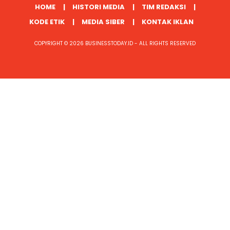
HOME
HISTORI MEDIA
TIM REDAKSI
KODE ETIK
MEDIA SIBER
KONTAK IKLAN
COPYRIGHT © 2026 BUSINESSTODAY.ID - ALL RIGHTS RESERVED