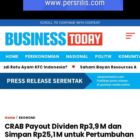
SCROLL TO CONTINUE WITH CONTENT
HOME
PEREKONOMIAN
NASIONAL
POLITIK
KOMUNIT
 Ratu Ayam KFC Indonesia?
Saham Bayan Resources Angkat K
/
Home
EKONOMI
CRAB Payout Dividen Rp3,9 M dan
Simpan Rp25,1 M untuk Pertumbuhan